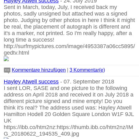
Hayley Atwell success
- 24. July 2019
Sent in March, today, July, I received back my
photos, sadly unsigned but attached was a signed
photo. Judging by other photos in here I think it might
be real, the placement of autograph is different and
it's a marker, not printed. So I'm really happy, after a
long time a success!
http://surfmypictures.com/image/4953387a06cc5895/
gedtv.html
Kommentare hinzufügen
|
3 Kommentar(e)
Hayley Atwell success
- 07. September 2018
I sent LOR, SASE and one picture to the following
address on April 2018 and received it on July 2018 a
different picture signed and mine empty! Do you
think it's real? The address used was: Hayley Atwell
Hamilton Hodell 20 Golden Square London W1F 9JL
UK
https://ibb.co/htm2nz:https://thumb.ibb.co/htm2nz/IM
G_20180622_194535_409.jpg