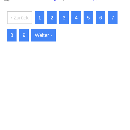
‹ Zurück
1
2
3
4
5
6
7
8
9
Weiter ›