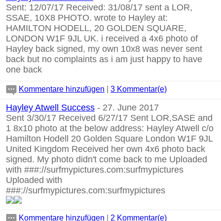
Sent: 12/07/17 Received: 31/08/17 sent a LOR,
SSAE, 10X8 PHOTO. wrote to Hayley at:
HAMILTON HODELL, 20 GOLDEN SQUARE,
LONDON W1F 9JL UK. i received a 4x6 photo of
Hayley back signed, my own 10x8 was never sent
back but no complaints as i am just happy to have
one back
Kommentare hinzufügen
|
3 Kommentar(e)
Hayley Atwell Success
- 27. June 2017
Sent 3/30/17 Received 6/27/17 Sent LOR,SASE and
1 8x10 photo at the below address: Hayley Atwell c/o
Hamilton Hodell 20 Golden Square London W1F 9JL
United Kingdom Received her own 4x6 photo back
signed. My photo didn't come back to me Uploaded
with ###://surfmypictures.com:surfmypictures
Uploaded with
###://surfmypictures.com:surfmypictures
Kommentare hinzufügen
|
2 Kommentar(e)