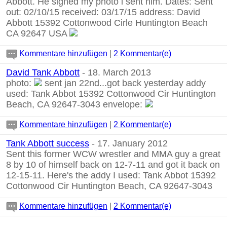
Abbott. He signed my photo i sent him. Dates: Sent
out: 02/10/15 received: 03/17/15 address: David
Abbott 15392 Cottonwood Cirle Huntington Beach
CA 92647 USA
Kommentare hinzufügen
|
2 Kommentar(e)
David Tank Abbott
- 18. March 2013
photo:
sent jan 22nd...got back yesterday addy
used: Tank Abbot 15392 Cottonwood Cir Huntington
Beach, CA 92647-3043 envelope:
Kommentare hinzufügen
|
2 Kommentar(e)
Tank Abbott success
- 17. January 2012
Sent this former WCW wrestler and MMA guy a great
8 by 10 of himself back on 12-7-11 and got it back on
12-15-11. Here's the addy I used: Tank Abbot 15392
Cottonwood Cir Huntington Beach, CA 92647-3043
Kommentare hinzufügen
|
2 Kommentar(e)