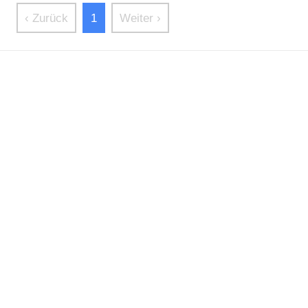
‹ Zurück
1
Weiter ›