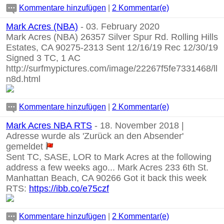
Kommentare hinzufügen
|
2 Kommentar(e)
Mark Acres (NBA)
- 03. February 2020
Mark Acres (NBA) 26357 Silver Spur Rd. Rolling Hills
Estates, CA 90275-2313 Sent 12/16/19 Rec 12/30/19
Signed 3 TC, 1 AC
http://surfmypictures.com/image/22267f5fe7331468/ll
n8d.html
Kommentare hinzufügen
|
2 Kommentar(e)
Mark Acres NBA RTS
- 18. November 2018 |
Adresse wurde als 'Zurück an den Absender'
gemeldet
Sent TC, SASE, LOR to Mark Acres at the following
address a few weeks ago... Mark Acres 233 6th St.
Manhattan Beach, CA 90266 Got it back this week
RTS:
https://ibb.co/e75czf
Kommentare hinzufügen
|
2 Kommentar(e)