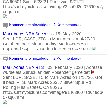
CA 90501 Sent: 5/28/21 Received: 9/21/21
http://surfmypictures.com/image/3fca9d2cf07690ee/y
dqqc.html
Kommentare hinzufügen
|
2 Kommentar(e)
Mark Acres NBA Success
- 15. May 2020
Sent LOR, SASE, 3TC to Mark Acres on 4/27/20.
Got them back signed today. Mark Acres 501
Esplanade Apt 127 Redondo Beach CA 90277
Kommentare hinzufügen
|
2 Kommentar(e)
Mark Acres NBA RTS
- 03. February 2020 | Adresse
wurde als 'Zurück an den Absender' gemeldet
Sent LOR, SASE, TC to Mark Acres on 1/15/20. Got
it back RTS. Mark Acres 26357 Silver Spur Rd
Rolling Hills Estates, CA 90275
http://surfmypictures.com/image/91463f007ad046d6/
57sq0.html