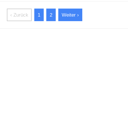
‹ Zurück
1
2
Weiter ›