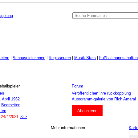
kopplung
elern
|
Schauspielerinnen
|
Regisseuren
|
Musik Stars
|
Fußballmannschaften
ballspieler
Forum
ten
Veröffentlichen ihre rückkopplung
.
April
1962
Autogramm-galerie von Rich Amaral
:
Bearbeiten
iten
Abonnieren
:
24/4/2021
>>>
Mehr informationen:
Kart