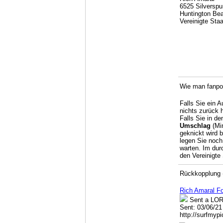
6525 Silverspu
Huntington Be
Vereinigte Sta
Wie man fanpo
Falls Sie ein 
nichts zurück 
Falls Sie in de
Umschlag
(Min
geknickt wird 
legen Sie noch
warten. Im dur
den Vereinigte
Rückkopplung (
Rich Amaral 
Sent a LOR,
Sent: 03/06/21
http://surfmy