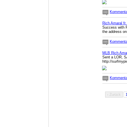
Kommentar
Rich Amaral fr
Success with R
the address on
Kommentar
MLB Rich Ama
Sent a LOR, SA
http://surfmy
Kommentar
‹ Zurück