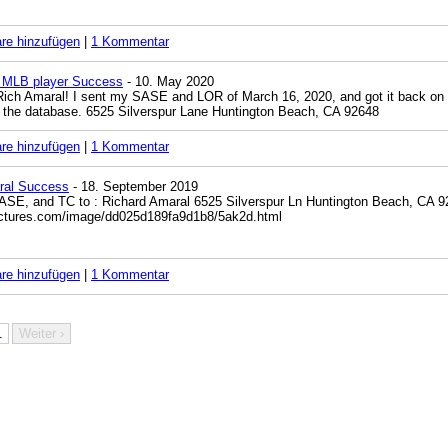
e hinzufügen
|
1 Kommentar
. MLB player Success
- 10. May 2020
ich Amaral! I sent my SASE and LOR of March 16, 2020, and got it back on M
 the database. 6525 Silverspur Lane Huntington Beach, CA 92648
e hinzufügen
|
1 Kommentar
ral Success
- 18. September 2019
SE, and TC to : Richard Amaral 6525 Silverspur Ln Huntington Beach, CA 92
pictures.com/image/dd025d189fa9d1b8/5ak2d.html
e hinzufügen
|
1 Kommentar
1
Weiter ›