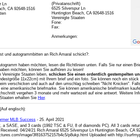
(Privatanschrift)
r Ln
6525 Silverspur Ln
ach, CA 92648-1516
Huntington Beach, CA 92648-1516
aten
Vereinigte Staaten
Fone:
Fax:
Anmerkungen:
st und autogrammbitten an Rich Amaral schickt?:
Autogramm haben möchten, lesen die Richtlinien unten. Falls Sie nur einen Br
haben möchten, können Sie aufhören zu lesen!
n Vereinigte Staaten leben,
schicken Sie einen ordentlich gestempelten und
destgröße 11x22cm) mit Ihrem brief und ein foto. Sie können noch ein stück k
beim verschicken und auch auf den umschlag schreiben "Nicht Knicken". Falls 
 eine amerikanische briefmarke. Sie können amerikanische briefmarken kauf
chschnitt vergehen 3 monate und mehr wartezeit auf eine antwort. Weitere Info
 Staaten erhalten Sie
Hier
.
Auf englisch):
Former MLB Success
- 25. April 2021
 a SASE, and 3 cards (1992 TSC & FU, 8 of diamonds PC). All 3 cards returne
 Received: 04/24/21 Rich Amaral 6525 Silverspur Ln Huntington Beach, CA 9
pictures.com/image/3f8163752157b4c5/p8ukp.html
Uploaded with
http://surfm