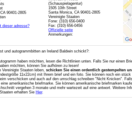
(Schauspielagentur)
sts
1505 10th Street
et
Santa Monica, CA 90401-2805
 CA 90401-2805
Vereinigte Staaten
aten
Fone: (310) 656-0400
Fax: (310) 656-0456
t dieser adresse?
Offizielle seite
Anmerkungen:
t und autogrammbitten an Ireland Baldwin schickt?:
Autogramm haben möchten, lesen die Richtlinien unten. Falls Sie nur einen Br
haben möchten, können Sie aufhören zu lesen!
n Vereinigte Staaten leben,
schicken Sie einen ordentlich gestempelten und
destgröße 11x22cm) mit Ihrem brief und ein foto. Sie können noch ein stück k
beim verschicken und auch auf den umschlag schreiben "Nicht Knicken". Falls 
 eine amerikanische briefmarke. Sie können amerikanische briefmarken kauf
chschnitt vergehen 3 monate und mehr wartezeit auf eine antwort. Weitere Info
 Staaten erhalten Sie
Hier
.