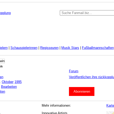
kopplung
elern
|
Schauspielerinnen
|
Regisseuren
|
Musik Stars
|
Fußballmannschaften
in
Forum
ten
Veröffentlichen ihre rückkoppl
.
Oktober
1995
:
Bearbeiten
iten
Abonnieren
Mehr informationen:
Kart
Innovative Artists
n