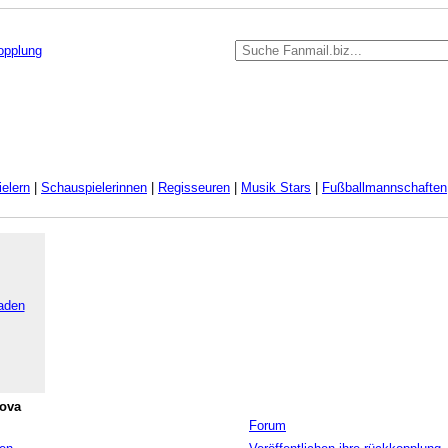
kopplung
elern
|
Schauspielerinnen
|
Regisseuren
|
Musik Stars
|
Fußballmannschaften
aden
ova
Forum