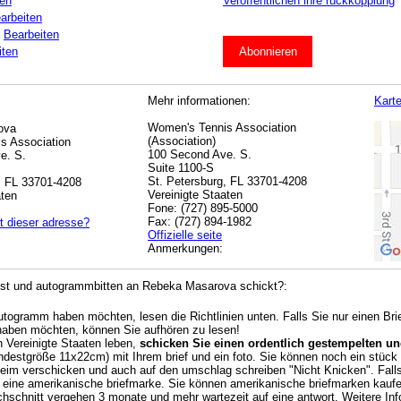
ten
Veröffentlichen ihre rückkopplung
arbeiten
:
Bearbeiten
iten
Abonnieren
Mehr informationen:
Kart
Women's Tennis Association
ova
(Association)
s Association
100 Second Ave. S.
e. S.
Suite 1100-S
St. Petersburg, FL 33701-4208
, FL 33701-4208
Vereinigte Staaten
aten
Fone: (727) 895-5000
Fax: (727) 894-1982
t dieser adresse?
Offizielle seite
Anmerkungen:
st und autogrammbitten an Rebeka Masarova schickt?:
Autogramm haben möchten, lesen die Richtlinien unten. Falls Sie nur einen Br
haben möchten, können Sie aufhören zu lesen!
n Vereinigte Staaten leben,
schicken Sie einen ordentlich gestempelten und
destgröße 11x22cm) mit Ihrem brief und ein foto. Sie können noch ein stück k
beim verschicken und auch auf den umschlag schreiben "Nicht Knicken". Falls 
 eine amerikanische briefmarke. Sie können amerikanische briefmarken kauf
chschnitt vergehen 3 monate und mehr wartezeit auf eine antwort. Weitere Info