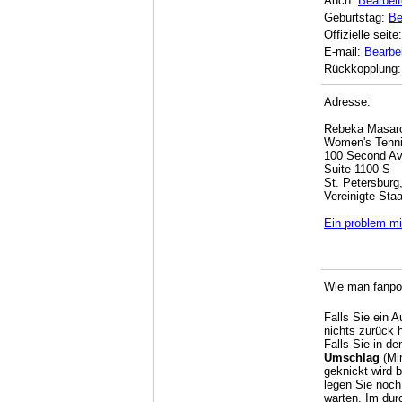
Auch:
Bearbei
Geburtstag:
Be
Offizielle seite
E-mail:
Bearbe
Rückkopplung:
Adresse:
Rebeka Masar
Women's Tenni
100 Second Av
Suite 1100-S
St. Petersburg
Vereinigte Sta
Ein problem mi
Wie man fanpo
Falls Sie ein 
nichts zurück 
Falls Sie in de
Umschlag
(Min
geknickt wird 
legen Sie noch
warten. Im dur