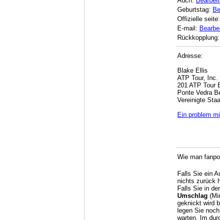
Auch:
Bearbei
Geburtstag:
Be
Offizielle seite
E-mail:
Bearbe
Rückkopplung:
Adresse:
Blake Ellis
ATP Tour, Inc.
201 ATP Tour 
Ponte Vedra B
Vereinigte Sta
Ein problem mi
Wie man fanpos
Falls Sie ein 
nichts zurück 
Falls Sie in de
Umschlag
(Min
geknickt wird 
legen Sie noch
warten. Im dur