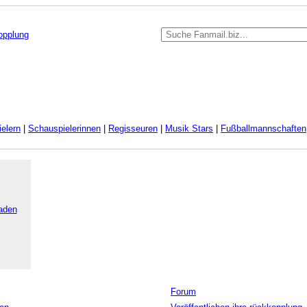
kopplung
elern
|
Schauspielerinnen
|
Regisseuren
|
Musik Stars
|
Fußballmannschaften
aden
Forum