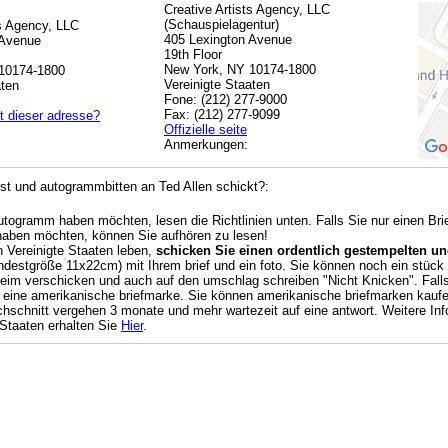
Creative Artists Agency, LLC
(Schauspielagentur)
ts Agency, LLC
405 Lexington Avenue
 Avenue
19th Floor
New York, NY 10174-1800
10174-1800
Vereinigte Staaten
aten
Fone: (212) 277-9000
Fax: (212) 277-9099
t dieser adresse?
Offizielle seite
Anmerkungen:
t und autogrammbitten an Ted Allen schickt?:
Autogramm haben möchten, lesen die Richtlinien unten. Falls Sie nur einen Br
haben möchten, können Sie aufhören zu lesen!
n Vereinigte Staaten leben,
schicken Sie einen ordentlich gestempelten und
destgröße 11x22cm) mit Ihrem brief und ein foto. Sie können noch ein stück k
beim verschicken und auch auf den umschlag schreiben "Nicht Knicken". Falls 
 eine amerikanische briefmarke. Sie können amerikanische briefmarken kauf
chschnitt vergehen 3 monate und mehr wartezeit auf eine antwort. Weitere Info
 Staaten erhalten Sie
Hier
.