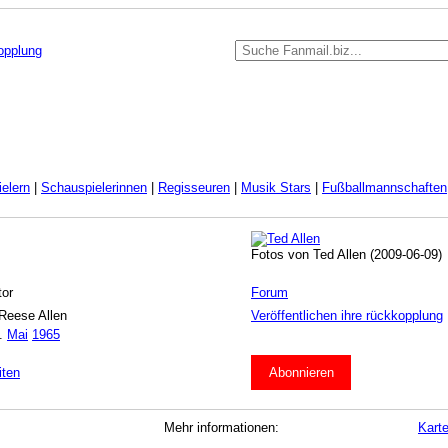
kopplung
elern
|
Schauspielerinnen
|
Regisseuren
|
Musik Stars
|
Fußballmannschaften
Fotos von Ted Allen (2009-06-09)
tor
Forum
Reese Allen
Veröffentlichen ihre rückkopplung
.
Mai
1965
iten
Abonnieren
Mehr informationen:
Kart