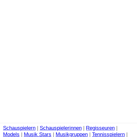
Schauspielern
|
Schauspielerinnen
|
Regisseuren
|
Models
|
Musik Stars
|
Musikgruppen
|
Tennisspielern
|