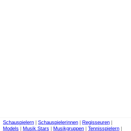
Schauspielern
|
Schauspielerinnen
|
Regisseuren
|
Models
|
Musik Stars
|
Musikgruppen
|
Tennisspielern
|