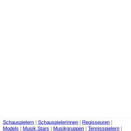
Schauspielern
|
Schauspielerinnen
|
Regisseuren
|
Models
|
Musik Stars
|
Musikgruppen
|
Tennisspielern
|