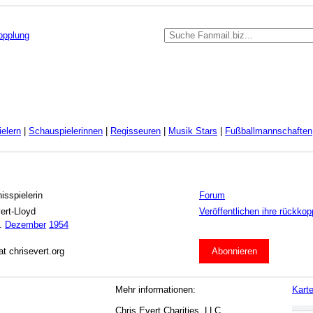
kopplung
elern
|
Schauspielerinnen
|
Regisseuren
|
Musik Stars
|
Fußballmannschaften
isspielerin
Forum
ert-Lloyd
Veröffentlichen ihre rückkop
.
Dezember
1954
at chrisevert.org
Abonnieren
Mehr informationen:
Kart
Chris Evert Charities, LLC.