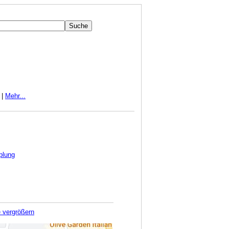
|
Mehr...
plung
e vergrößern