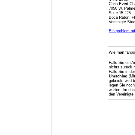
Chris Evert Cha
7050 W. Palme
Suite 15-225
Boca Raton, F
Vereinigte Sta
Ein problem mi
Wie man fanpos
Falls Sie ein 
nichts zurück 
Falls Sie in de
Umschlag
(Min
geknickt wird 
legen Sie noch
warten. Im dur
den Vereinigte