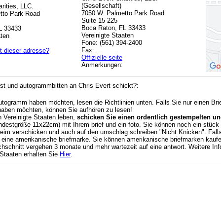
(Gesellschaft)
rities, LLC.
7050 W. Palmetto Park Road
tto Park Road
Suite 15-225
Boca Raton, FL 33433
L 33433
Vereinigte Staaten
aten
Fone: (561) 394-2400
Fax:
t dieser adresse?
Offizielle seite
Anmerkungen:
t und autogrammbitten an Chris Evert schickt?:
Autogramm haben möchten, lesen die Richtlinien unten. Falls Sie nur einen Br
haben möchten, können Sie aufhören zu lesen!
n Vereinigte Staaten leben,
schicken Sie einen ordentlich gestempelten und
destgröße 11x22cm) mit Ihrem brief und ein foto. Sie können noch ein stück k
beim verschicken und auch auf den umschlag schreiben "Nicht Knicken". Falls 
 eine amerikanische briefmarke. Sie können amerikanische briefmarken kauf
chschnitt vergehen 3 monate und mehr wartezeit auf eine antwort. Weitere Info
 Staaten erhalten Sie
Hier
.