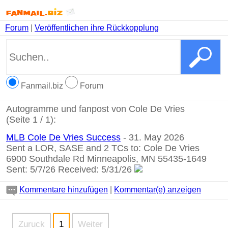
Forum
|
Veröffentlichen ihre Rückkopplung
Fanmail.biz
Forum
Autogramme und fanpost von Cole De Vries
(Seite 1 / 1):
MLB Cole De Vries Success
- 31. May 2026
Sent a LOR, SASE and 2 TCs to: Cole De Vries
6900 Southdale Rd Minneapolis, MN 55435-1649
Sent: 5/7/26 Received: 5/31/26
Kommentare hinzufügen
|
Kommentar(e) anzeigen
Zuruck
1
Weiter