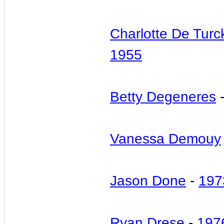
Charlotte De Tur
1955
Betty Degeneres
Vanessa Demouy
Jason Done
-
197
Ryan Drese
-
197