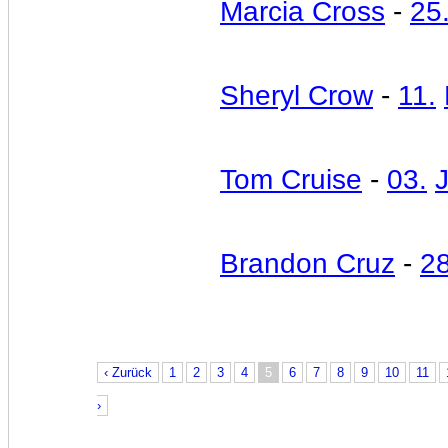
Marcia Cross
-
25
Sheryl Crow
-
11.
Tom Cruise
-
03.
J
Brandon Cruz
-
28
‹ Zurück
1
2
3
4
5
6
7
8
9
10
11
›