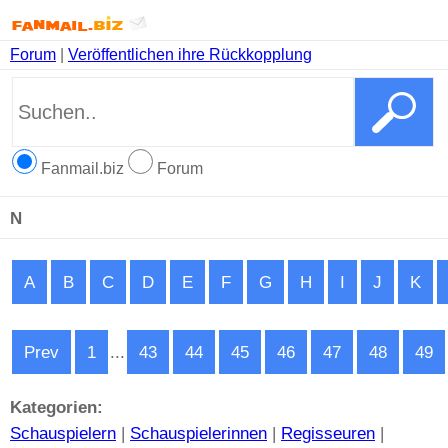
Forum
|
Veröffentlichen ihre Rückkopplung
Fanmail.biz
Forum
N
A
B
C
D
E
F
G
H
I
J
K
Prev
1
...
43
44
45
46
47
48
49
Kategorien:
Schauspielern
|
Schauspielerinnen
|
Regisseuren
|