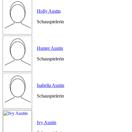
Holly Austin
Schauspielerin
Hunter Austin
Schauspielerin
Isabella Austin
Schauspielerin
Ivy Austin