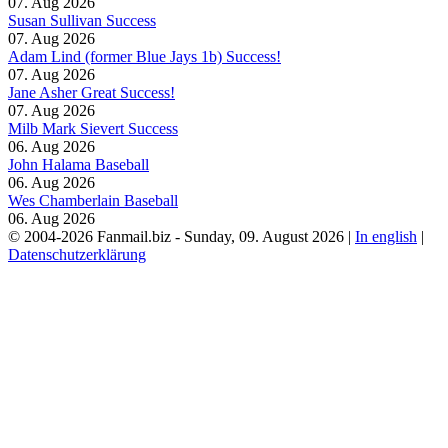
07. Aug 2026
Susan Sullivan Success
07. Aug 2026
Adam Lind (former Blue Jays 1b) Success!
07. Aug 2026
Jane Asher Great Success!
07. Aug 2026
Milb Mark Sievert Success
06. Aug 2026
John Halama Baseball
06. Aug 2026
Wes Chamberlain Baseball
06. Aug 2026
© 2004-2026 Fanmail.biz - Sunday, 09. August 2026 |
In english
|
Datenschutzerklärung