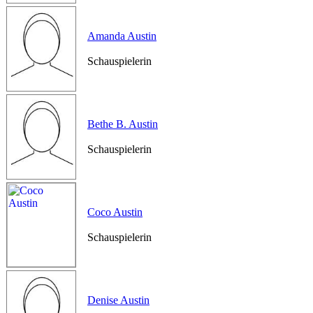
Amanda Austin
Schauspielerin
Bethe B. Austin
Schauspielerin
Coco Austin
Schauspielerin
Denise Austin