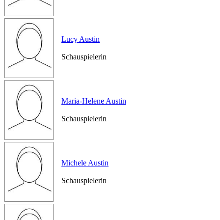
Lucy Austin
Schauspielerin
Maria-Helene Austin
Schauspielerin
Michele Austin
Schauspielerin