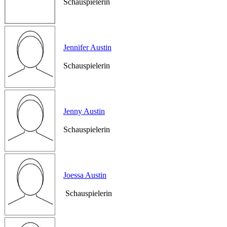
Schauspielerin
Jennifer Austin
Schauspielerin
Jenny Austin
Schauspielerin
Joessa Austin
Schauspielerin