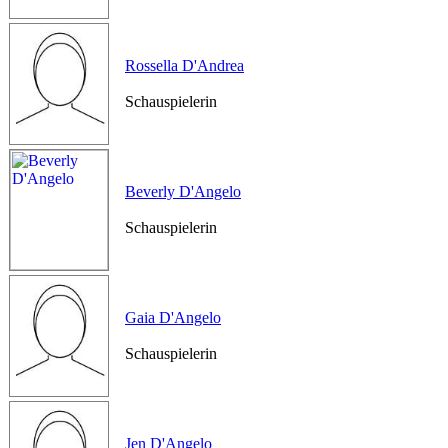
Rossella D'Andrea
Schauspielerin
Beverly D'Angelo
Schauspielerin
Gaia D'Angelo
Schauspielerin
Jen D'Angelo