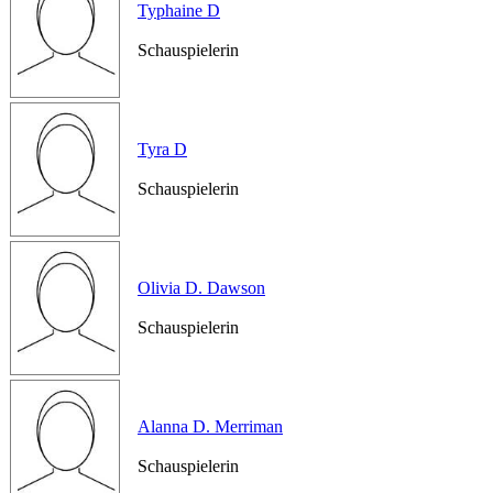
Typhaine D
Schauspielerin
Tyra D
Schauspielerin
Olivia D. Dawson
Schauspielerin
Alanna D. Merriman
Schauspielerin