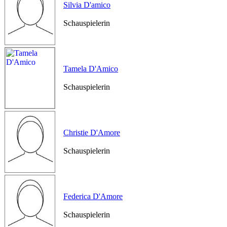
Silvia D'amico
Schauspielerin
Tamela D'Amico
Schauspielerin
Christie D'Amore
Schauspielerin
Federica D'Amore
Schauspielerin