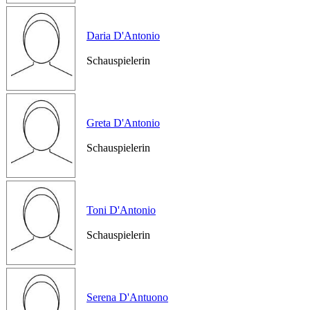
Daria D'Antonio
Schauspielerin
Greta D'Antonio
Schauspielerin
Toni D'Antonio
Schauspielerin
Serena D'Antuono