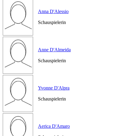
Anna D'Alessio
Schauspielerin
Anne D'Almeida
Schauspielerin
Yvonne D'Alpra
Schauspielerin
Aerica D'Amaro