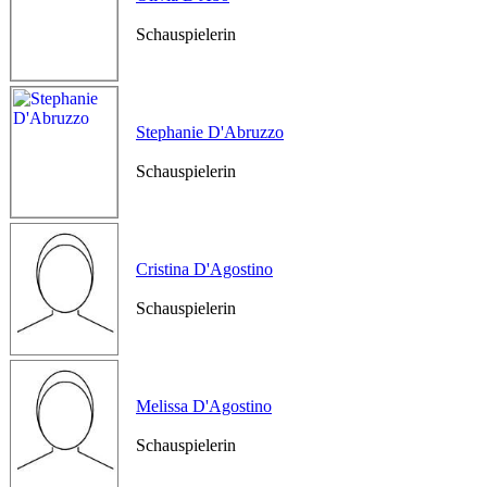
Schauspielerin
Stephanie D'Abruzzo
Schauspielerin
Cristina D'Agostino
Schauspielerin
Melissa D'Agostino
Schauspielerin