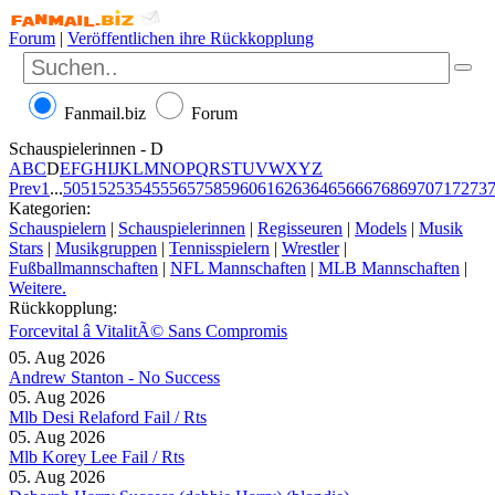
Forum
|
Veröffentlichen ihre Rückkopplung
Fanmail.biz
Forum
Schauspielerinnen - D
A
B
C
D
E
F
G
H
I
J
K
L
M
N
O
P
Q
R
S
T
U
V
W
X
Y
Z
Prev
1
...
50
51
52
53
54
55
56
57
58
59
60
61
62
63
64
65
66
67
68
69
70
71
72
73
Kategorien:
Schauspielern
|
Schauspielerinnen
|
Regisseuren
|
Models
|
Musik
Stars
|
Musikgruppen
|
Tennisspielern
|
Wrestler
|
Fußballmannschaften
|
NFL Mannschaften
|
MLB Mannschaften
|
Weitere.
Rückkopplung:
Forcevital â VitalitÃ© Sans Compromis
05. Aug 2026
Andrew Stanton - No Success
05. Aug 2026
Mlb Desi Relaford Fail / Rts
05. Aug 2026
Mlb Korey Lee Fail / Rts
05. Aug 2026