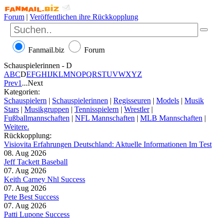
Forum
|
Veröffentlichen ihre Rückkopplung
Fanmail.biz
Forum
Schauspielerinnen - D
A
B
C
D
E
F
G
H
I
J
K
L
M
N
O
P
Q
R
S
T
U
V
W
X
Y
Z
Prev
1
...
Next
Kategorien:
Schauspielern
|
Schauspielerinnen
|
Regisseuren
|
Models
|
Musik
Stars
|
Musikgruppen
|
Tennisspielern
|
Wrestler
|
Fußballmannschaften
|
NFL Mannschaften
|
MLB Mannschaften
|
Weitere.
Rückkopplung:
Visiovita Erfahrungen Deutschland: Aktuelle Informationen Im Test
08. Aug 2026
Jeff Tackett Baseball
07. Aug 2026
Keith Carney Nhl Success
07. Aug 2026
Pete Best Success
07. Aug 2026
Patti Lupone Success