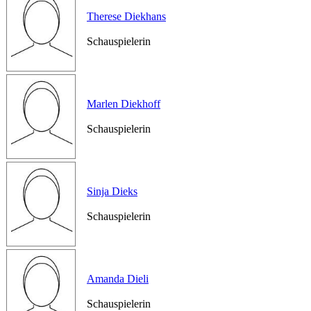
Therese Diekhans
Schauspielerin
Marlen Diekhoff
Schauspielerin
Sinja Dieks
Schauspielerin
Amanda Dieli
Schauspielerin