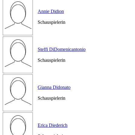
Annie Didion
Schauspielerin
Steffi DiDomenicantonio
Schauspielerin
Gianna Didonato
Schauspielerin
Erica Diederich