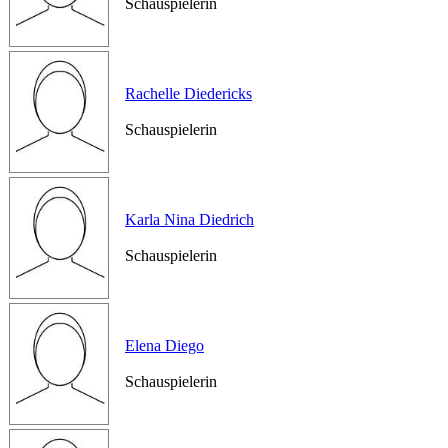
Schauspielerin
Rachelle Diedericks
Schauspielerin
Karla Nina Diedrich
Schauspielerin
Elena Diego
Schauspielerin