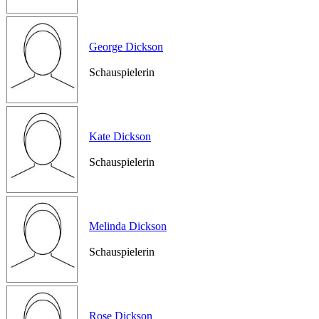
George Dickson
Schauspielerin
Kate Dickson
Schauspielerin
Melinda Dickson
Schauspielerin
Rose Dickson