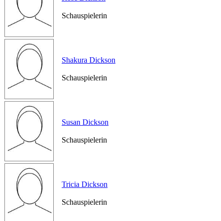
Schauspielerin
Shakura Dickson
Schauspielerin
Susan Dickson
Schauspielerin
Tricia Dickson
Schauspielerin