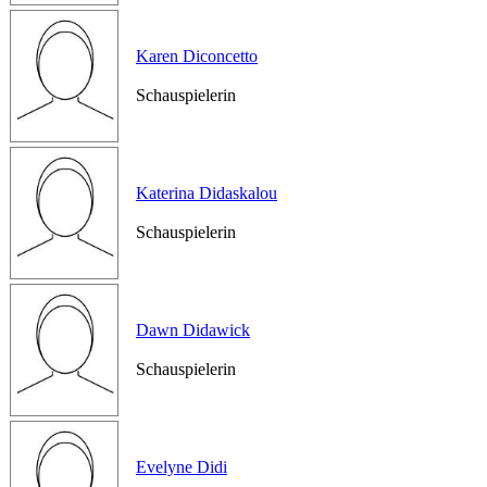
Karen Diconcetto
Schauspielerin
Katerina Didaskalou
Schauspielerin
Dawn Didawick
Schauspielerin
Evelyne Didi