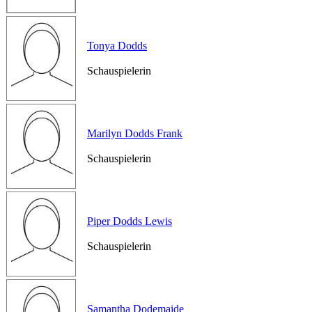
Tonya Dodds
Schauspielerin
Marilyn Dodds Frank
Schauspielerin
Piper Dodds Lewis
Schauspielerin
Samantha Dodemaide