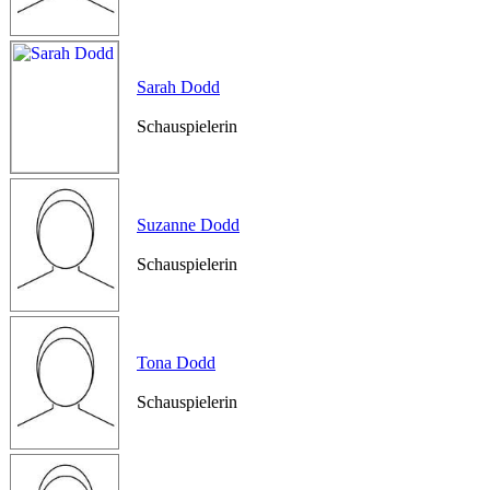
Sarah Dodd
Schauspielerin
Suzanne Dodd
Schauspielerin
Tona Dodd
Schauspielerin