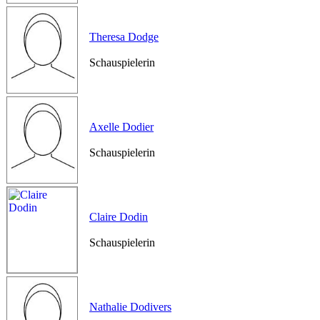
Theresa Dodge
Schauspielerin
Axelle Dodier
Schauspielerin
Claire Dodin
Schauspielerin
Nathalie Dodivers