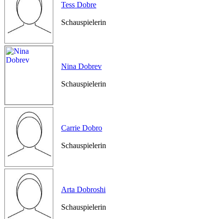
Tess Dobre
Schauspielerin
Nina Dobrev
Schauspielerin
Carrie Dobro
Schauspielerin
Arta Dobroshi
Schauspielerin