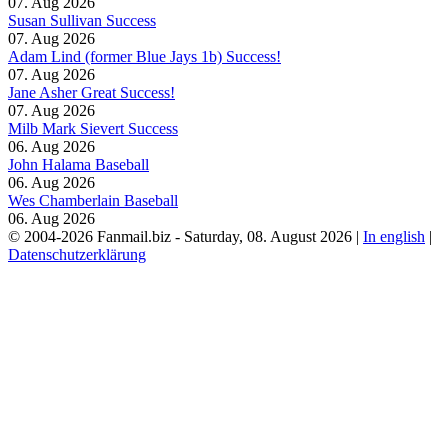
07. Aug 2026
Susan Sullivan Success
07. Aug 2026
Adam Lind (former Blue Jays 1b) Success!
07. Aug 2026
Jane Asher Great Success!
07. Aug 2026
Milb Mark Sievert Success
06. Aug 2026
John Halama Baseball
06. Aug 2026
Wes Chamberlain Baseball
06. Aug 2026
© 2004-2026 Fanmail.biz - Saturday, 08. August 2026 |
In english
|
Datenschutzerklärung