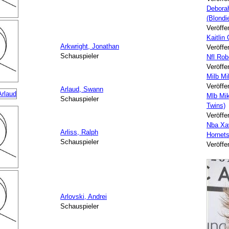
Deborah
(Blondi
Veröffe
Kaitlin
Arkwright, Jonathan
Veröffe
Schauspieler
Nfl Ro
Veröffe
Milb M
Veröffe
Arlaud, Swann
Mlb Mi
Schauspieler
Twins)
Veröffe
Nba Xav
Arliss, Ralph
Hornets
Schauspieler
Veröffe
Arlovski, Andrei
Schauspieler