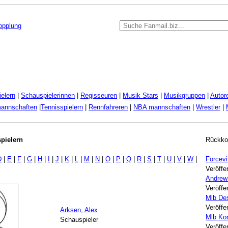
kopplung
elern
|
Schauspielerinnen
|
Regisseuren
|
Musik Stars
|
Musikgruppen
|
Autor
mannschaften
|
Tennisspielern
|
Rennfahreren
|
NBA mannschaften
|
Wrestler
|
pielern
Rückko
D
|
E
|
F
|
G
|
H
|
I
|
J
|
K
|
L
|
M
|
N
|
O
|
P
|
Q
|
R
|
S
|
T
|
U
|
V
|
W
|
Forcevi
Veröffe
Andrew
Veröffe
Mlb Des
Veröffe
Arksen, Alex
Mlb Kor
Schauspieler
Veröffe