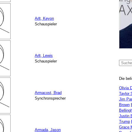
Arlt, Keyon
Schauspieler
Arlt, Lewis
Schauspieler
Die bel
Olivia 
Armacost, Brad
Taylor 
Synchronsprecher
Jim Pa
Brown
Bellin
Justin 
Trump
Grace 
Armada, Jason