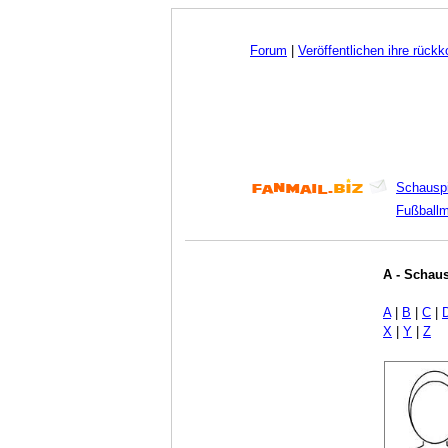
Forum
|
Veröffentlichen ihre rück
Schauspi
Fußball
A - Schaus
A
|
B
|
C
|
X
|
Y
|
Z