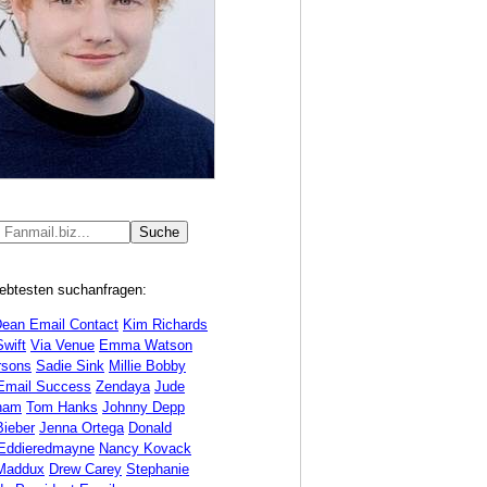
iebtesten suchanfragen:
Dean Email Contact
Kim Richards
Swift
Via Venue
Emma Watson
rsons
Sadie Sink
Millie Bobby
Email Success
Zendaya
Jude
gham
Tom Hanks
Johnny Depp
Bieber
Jenna Ortega
Donald
Eddieredmayne
Nancy Kovack
Maddux
Drew Carey
Stephanie