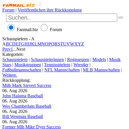
Forum
|
Veröffentlichen ihre Rückkopplung
Fanmail.biz
Forum
Schauspielern - A
A
B
C
D
E
F
G
H
I
J
K
L
M
N
O
P
Q
R
S
T
U
V
W
X
Y
Z
Prev
1
...
Next
Kategorien:
Schauspielern
|
Schauspielerinnen
|
Regisseuren
|
Models
|
Musik
Stars
|
Musikgruppen
|
Tennisspielern
|
Wrestler
|
Fußballmannschaften
|
NFL Mannschaften
|
MLB Mannschaften
|
Weitere.
Rückkopplung:
Milb Mark Sievert Success
06. Aug 2026
John Halama Baseball
06. Aug 2026
Wes Chamberlain Baseball
06. Aug 2026
Bill Wegman Baseball
06. Aug 2026
Former Mlb Mike Dyer Success