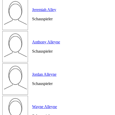
Jeremiah Alley
Schauspieler
Anthony Alleyne
Schauspieler
Jordan Alleyne
Schauspieler
Wayne Alleyne