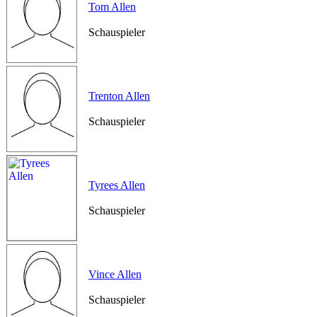
Tom Allen
Schauspieler
Trenton Allen
Schauspieler
Tyrees Allen
Schauspieler
Vince Allen
Schauspieler