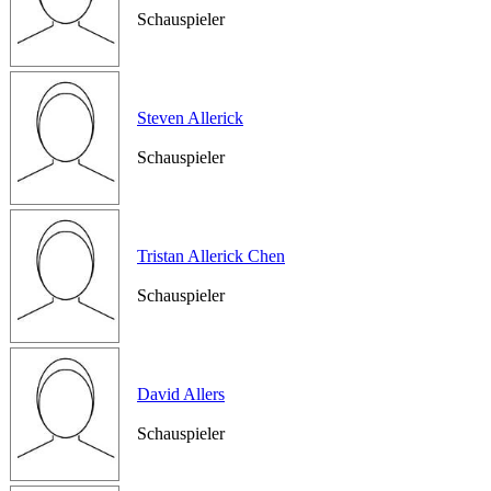
Schauspieler
Steven Allerick
Schauspieler
Tristan Allerick Chen
Schauspieler
David Allers
Schauspieler