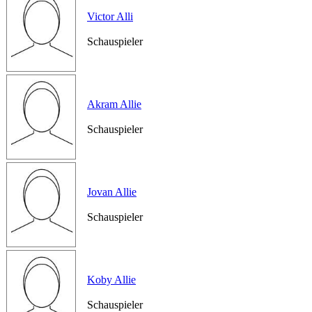
Victor Alli
Schauspieler
Akram Allie
Schauspieler
Jovan Allie
Schauspieler
Koby Allie
Schauspieler