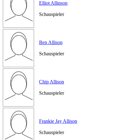
Elliot Allinson
Schauspieler
Ben Allison
Schauspieler
Chip Allison
Schauspieler
Frankie Jay Allison
Schauspieler