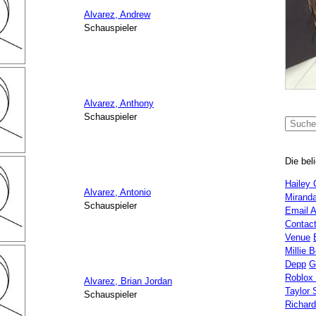
Alvarez, Andrew
Schauspieler
Alvarez, Anthony
Schauspieler
Die bel
Hailey 
Alvarez, Antonio
Miranda
Schauspieler
Email 
Contac
Venue
Millie 
Depp
G
Roblox
Alvarez, Brian Jordan
Taylor 
Schauspieler
Richar