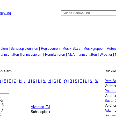
kopplung
elern
|
Schauspielerinnen
|
Regisseuren
|
Musik Stars
|
Musikgruppen
|
Autor
mannschaften
|
Tennisspielern
|
Rennfahreren
|
NBA mannschaften
|
Wrestler
|
pielern
Rückko
D
|
E
|
F
|
G
|
H
|
I
|
J
|
K
|
L
|
M
|
N
|
O
|
P
|
Q
|
R
|
S
|
T
|
U
|
V
|
W
|
Pete B
Veröffe
Patti 
Veröffe
Susan 
Veröffe
Alvarado, TJ
Adam L
Schauspieler
Succes