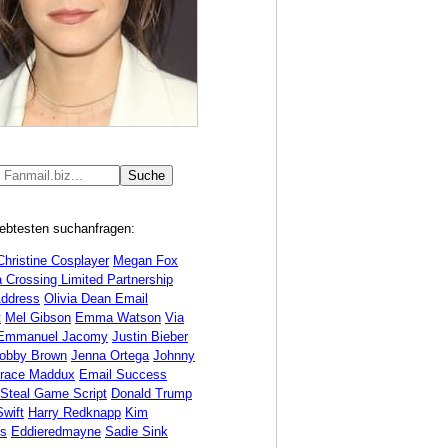
iebtesten suchanfragen:
Christine Cosplayer
Megan Fox
 Crossing Limited Partnership
Address
Olivia Dean Email
t
Mel Gibson
Emma Watson
Via
Emmanuel Jacomy
Justin Bieber
Bobby Brown
Jenna Ortega
Johnny
race Maddux
Email Success
 Steal Game Script
Donald Trump
Swift
Harry Redknapp
Kim
ds
Eddieredmayne
Sadie Sink