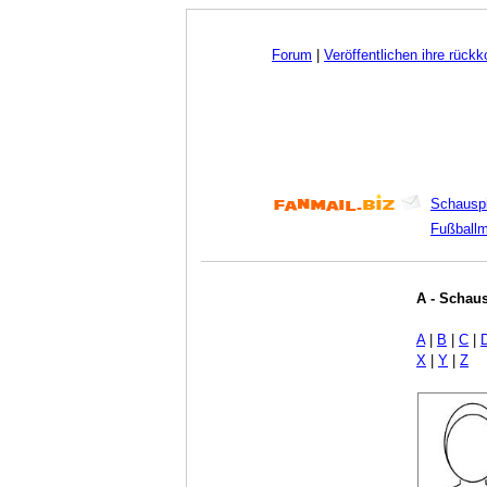
Forum
|
Veröffentlichen ihre rück
Schauspi
Fußball
A - Schaus
A
|
B
|
C
|
X
|
Y
|
Z