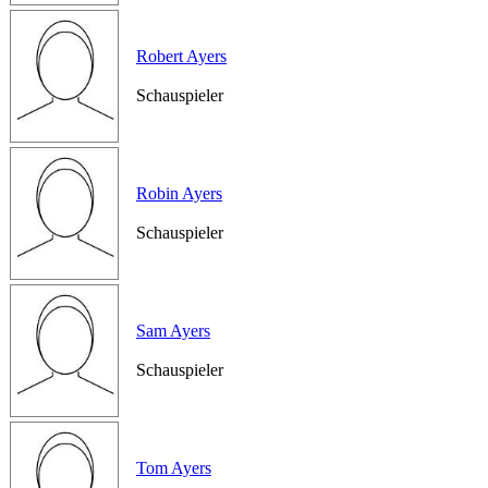
Robert Ayers
Schauspieler
Robin Ayers
Schauspieler
Sam Ayers
Schauspieler
Tom Ayers