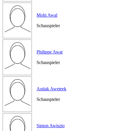
Mohi Awal
Schauspieler
Philippe Awat
Schauspieler
Autiak Aweteek
Schauspieler
Simon Awiszio