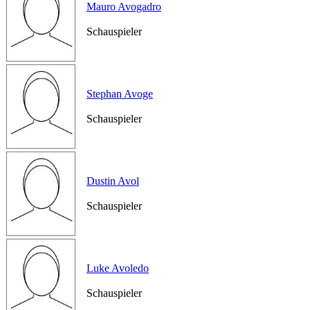
Mauro Avogadro
Schauspieler
Stephan Avoge
Schauspieler
Dustin Avol
Schauspieler
Luke Avoledo
Schauspieler