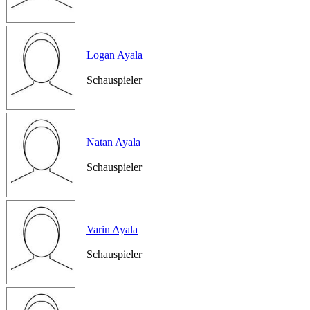
Logan Ayala
Schauspieler
Natan Ayala
Schauspieler
Varin Ayala
Schauspieler