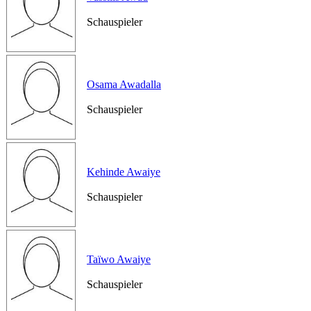
Schauspieler
Osama Awadalla
Schauspieler
Kehinde Awaiye
Schauspieler
Taïwo Awaiye
Schauspieler