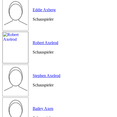
Eddie Axberg
Schauspieler
Robert Axelrod
Schauspieler
Stephen Axelrod
Schauspieler
Bailey Axen