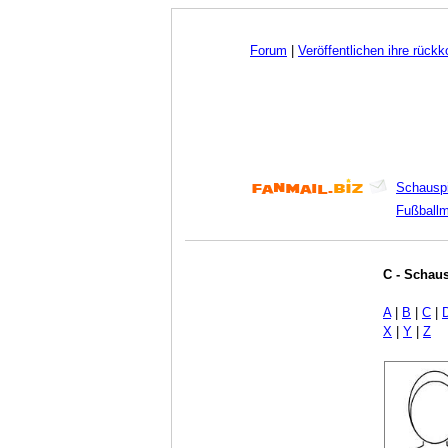
Forum
|
Veröffentlichen ihre rück
Schauspi
Fußball
C - Schaus
A
|
B
|
C
|
X
|
Y
|
Z