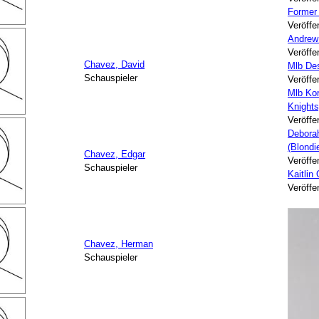
Former
Veröffe
Andrew
Veröffe
Chavez, David
Mlb Des
Schauspieler
Veröffe
Mlb Kor
Knights
Veröffe
Deborah
(Blondi
Chavez, Edgar
Veröffe
Schauspieler
Kaitlin
Veröffe
Chavez, Herman
Schauspieler