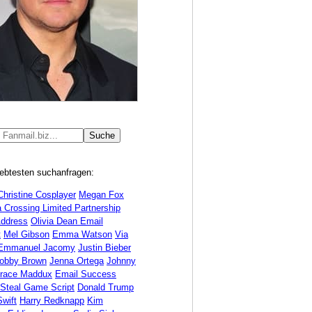
iebtesten suchanfragen:
Christine Cosplayer
Megan Fox
 Crossing Limited Partnership
Address
Olivia Dean Email
t
Mel Gibson
Emma Watson
Via
Emmanuel Jacomy
Justin Bieber
Bobby Brown
Jenna Ortega
Johnny
race Maddux
Email Success
 Steal Game Script
Donald Trump
Swift
Harry Redknapp
Kim