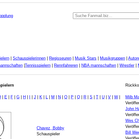
kopplung
elern
|
Schauspielerinnen
|
Regisseuren
|
Musik Stars
|
Musikgruppen
|
Autor
mannschaften
|
Tennisspielern
|
Rennfahreren
|
NBA mannschaften
|
Wrestler
|
pielern
Rückko
D
|
E
|
F
|
G
|
H
|
I
|
J
|
K
|
L
|
M
|
N
|
O
|
P
|
Q
|
R
|
S
|
T
|
U
|
V
|
W
|
Milb Ma
Veröffe
John H
Veröffe
Wes Ch
Veröffe
Chavez, Bobby
Bill W
Schauspieler
Veröffe