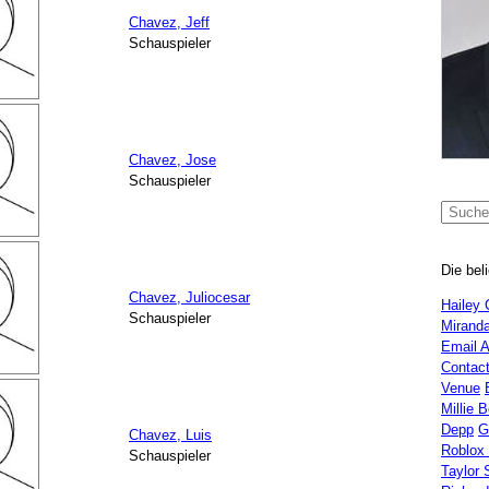
Chavez, Jeff
Schauspieler
Chavez, Jose
Schauspieler
Die bel
Chavez, Juliocesar
Hailey 
Schauspieler
Miranda
Email 
Contac
Venue
Millie 
Depp
G
Chavez, Luis
Roblox
Schauspieler
Taylor 