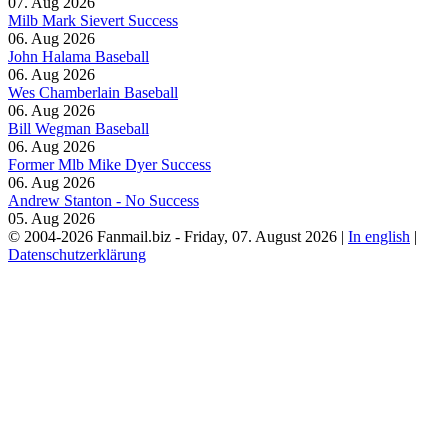
07. Aug 2026
Milb Mark Sievert Success
06. Aug 2026
John Halama Baseball
06. Aug 2026
Wes Chamberlain Baseball
06. Aug 2026
Bill Wegman Baseball
06. Aug 2026
Former Mlb Mike Dyer Success
06. Aug 2026
Andrew Stanton - No Success
05. Aug 2026
© 2004-2026 Fanmail.biz - Friday, 07. August 2026 |
In english
|
Datenschutzerklärung