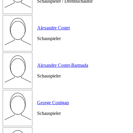
Schauspieler / Drehbuchautor
Alexandre Costet
Schauspieler
Alexandre Costet-Barmada
Schauspieler
George Costigan
Schauspieler