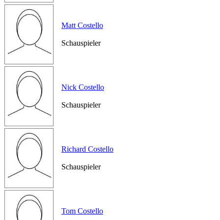
Matt Costello
Schauspieler
Nick Costello
Schauspieler
Richard Costello
Schauspieler
Tom Costello