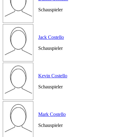
Schauspieler
Jack Costello
Schauspieler
Kevin Costello
Schauspieler
Mark Costello
Schauspieler