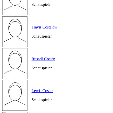
Schauspieler
Travis Costelow
Schauspieler
Russell Costen
Schauspieler
Lewis Coster
Schauspieler