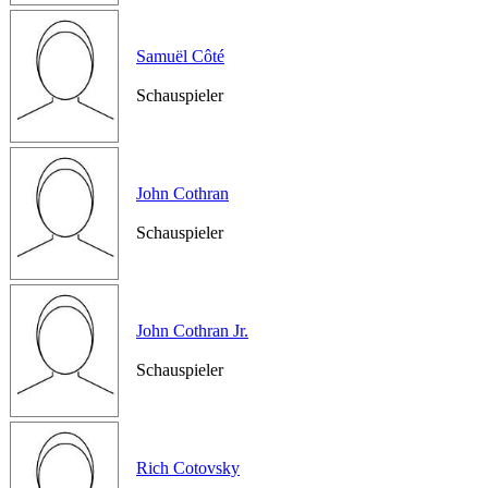
Samuël Côté
Schauspieler
John Cothran
Schauspieler
John Cothran Jr.
Schauspieler
Rich Cotovsky