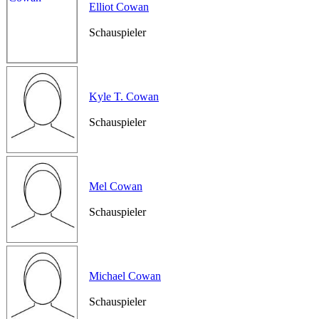
Elliot Cowan
Schauspieler
Kyle T. Cowan
Schauspieler
Mel Cowan
Schauspieler
Michael Cowan
Schauspieler