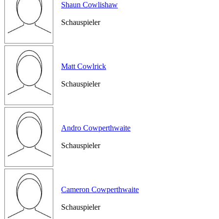
Shaun Cowlishaw
Schauspieler
Matt Cowlrick
Schauspieler
Andro Cowperthwaite
Schauspieler
Cameron Cowperthwaite
Schauspieler