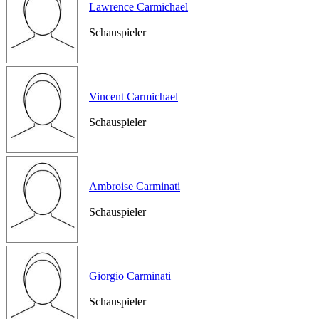
Lawrence Carmichael
Schauspieler
Vincent Carmichael
Schauspieler
Ambroise Carminati
Schauspieler
Giorgio Carminati
Schauspieler