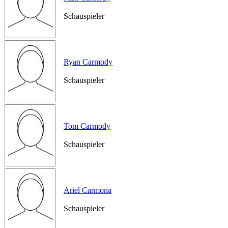
Schauspieler
Ryan Carmody
Schauspieler
Tom Carmody
Schauspieler
Ariel Carmona
Schauspieler