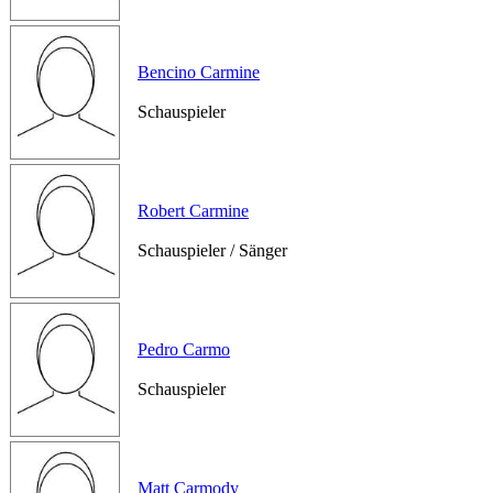
Bencino Carmine
Schauspieler
Robert Carmine
Schauspieler / Sänger
Pedro Carmo
Schauspieler
Matt Carmody