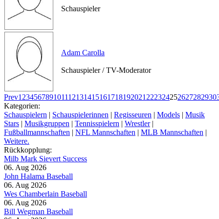
Schauspieler
Adam Carolla
Schauspieler / TV-Moderator
Prev
1
2
3
4
5
6
7
8
9
10
11
12
13
14
15
16
17
18
19
20
21
22
23
24
25
26
27
28
29
30
Kategorien:
Schauspielern
|
Schauspielerinnen
|
Regisseuren
|
Models
|
Musik
Stars
|
Musikgruppen
|
Tennisspielern
|
Wrestler
|
Fußballmannschaften
|
NFL Mannschaften
|
MLB Mannschaften
|
Weitere.
Rückkopplung:
Milb Mark Sievert Success
06. Aug 2026
John Halama Baseball
06. Aug 2026
Wes Chamberlain Baseball
06. Aug 2026
Bill Wegman Baseball