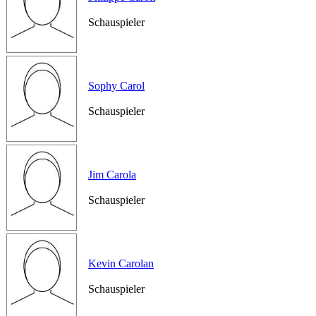
Schauspieler
Sophy Carol
Schauspieler
Jim Carola
Schauspieler
Kevin Carolan
Schauspieler