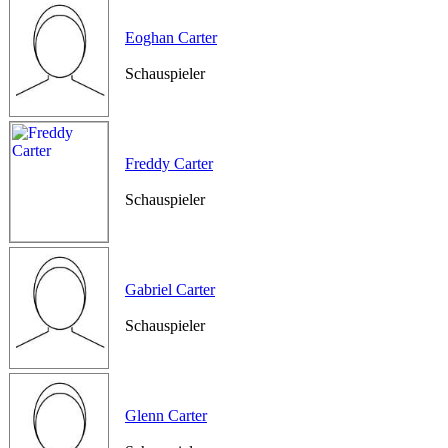
Eoghan Carter
Schauspieler
Freddy Carter
Schauspieler
Gabriel Carter
Schauspieler
Glenn Carter