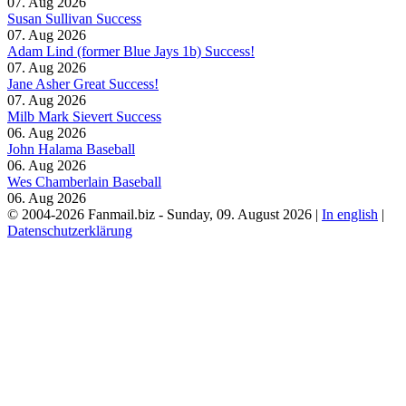
07. Aug 2026
Susan Sullivan Success
07. Aug 2026
Adam Lind (former Blue Jays 1b) Success!
07. Aug 2026
Jane Asher Great Success!
07. Aug 2026
Milb Mark Sievert Success
06. Aug 2026
John Halama Baseball
06. Aug 2026
Wes Chamberlain Baseball
06. Aug 2026
© 2004-2026 Fanmail.biz - Sunday, 09. August 2026 |
In english
|
Datenschutzerklärung