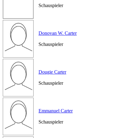
Schauspieler
Donovan W. Carter
Schauspieler
Dougie Carter
Schauspieler
Emmanuel Carter
Schauspieler