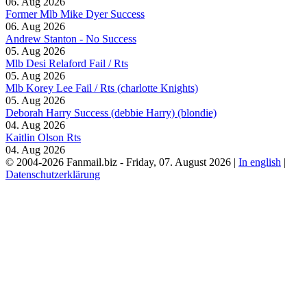
06. Aug 2026
Former Mlb Mike Dyer Success
06. Aug 2026
Andrew Stanton - No Success
05. Aug 2026
Mlb Desi Relaford Fail / Rts
05. Aug 2026
Mlb Korey Lee Fail / Rts (charlotte Knights)
05. Aug 2026
Deborah Harry Success (debbie Harry) (blondie)
04. Aug 2026
Kaitlin Olson Rts
04. Aug 2026
© 2004-2026 Fanmail.biz - Friday, 07. August 2026 |
In english
|
Datenschutzerklärung