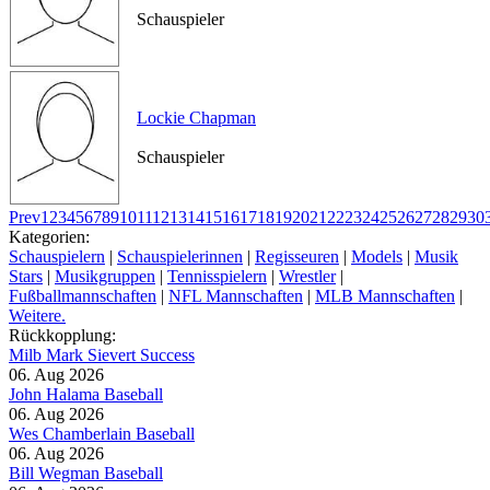
Schauspieler
Lockie Chapman
Schauspieler
Prev
1
2
3
4
5
6
7
8
9
10
11
12
13
14
15
16
17
18
19
20
21
22
23
24
25
26
27
28
29
30
Kategorien:
Schauspielern
|
Schauspielerinnen
|
Regisseuren
|
Models
|
Musik
Stars
|
Musikgruppen
|
Tennisspielern
|
Wrestler
|
Fußballmannschaften
|
NFL Mannschaften
|
MLB Mannschaften
|
Weitere.
Rückkopplung:
Milb Mark Sievert Success
06. Aug 2026
John Halama Baseball
06. Aug 2026
Wes Chamberlain Baseball
06. Aug 2026
Bill Wegman Baseball