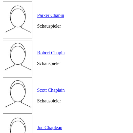
Parker Chapin
Schauspieler
Robert Chapin
Schauspieler
Scott Chaplain
Schauspieler
Joe Chapleau