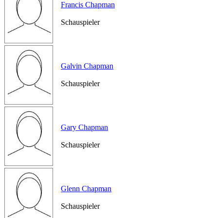
Francis Chapman
Schauspieler
Galvin Chapman
Schauspieler
Gary Chapman
Schauspieler
Glenn Chapman
Schauspieler