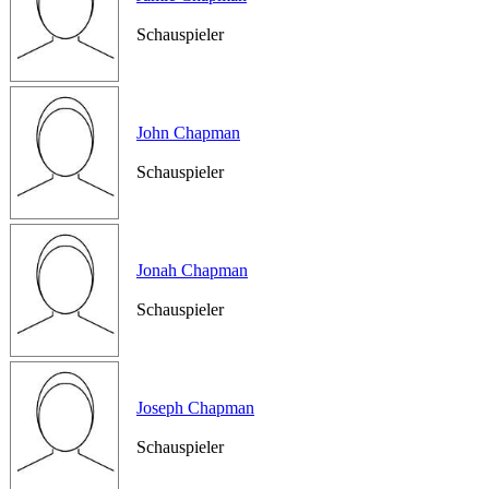
Schauspieler
John Chapman
Schauspieler
Jonah Chapman
Schauspieler
Joseph Chapman
Schauspieler