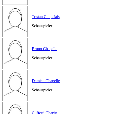
Tristan Chapelais
Schauspieler
Bruno Chapelle
Schauspieler
Damien Chapelle
Schauspieler
Clifford Chapin