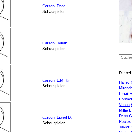
Carson, Dane
Schauspieler
Carson, Jonah
Schauspieler
Die bel
Carson, L.M. Kit
Hailey 
Schauspieler
Miranda
Email 
Contac
Venue
Millie 
Depp
G
Carson, Lionel D.
Roblox
Schauspieler
Taylor 