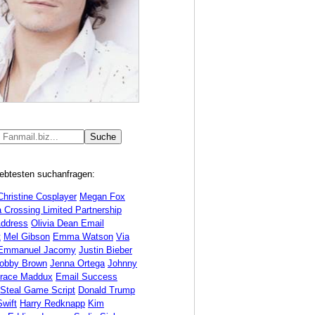
iebtesten suchanfragen:
Christine Cosplayer
Megan Fox
 Crossing Limited Partnership
Address
Olivia Dean Email
t
Mel Gibson
Emma Watson
Via
Emmanuel Jacomy
Justin Bieber
Bobby Brown
Jenna Ortega
Johnny
race Maddux
Email Success
 Steal Game Script
Donald Trump
Swift
Harry Redknapp
Kim