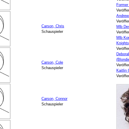
Former
Veröffe
Andrew
Veröffe
Carson, Chris
Mlb Des
Schauspieler
Veröffe
Mlb Kor
Knights
Veröffe
Deborah
(Blondi
Carson, Cole
Veröffe
Schauspieler
Kaitlin
Veröffe
Carson, Connor
Schauspieler