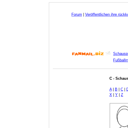
Forum
|
Veröffentlichen ihre rück
Schauspi
Fußball
C - Schaus
A
|
B
|
C
|
X
|
Y
|
Z