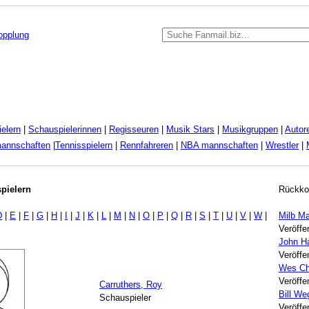
kopplung
elern
|
Schauspielerinnen
|
Regisseuren
|
Musik Stars
|
Musikgruppen
|
Autor
mannschaften
|
Tennisspielern
|
Rennfahreren
|
NBA mannschaften
|
Wrestler
|
pielern
Rückko
D
|
E
|
F
|
G
|
H
|
I
|
J
|
K
|
L
|
M
|
N
|
O
|
P
|
Q
|
R
|
S
|
T
|
U
|
V
|
W
|
Milb Ma
Veröffe
John H
Veröffe
Wes Ch
Veröffe
Carruthers, Roy
Bill W
Schauspieler
Veröffe