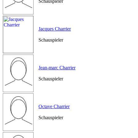
Schauspieler
Jacques Charrier
Schauspieler
Jean-marc Charrier
Schauspieler
Octave Charrier
Schauspieler