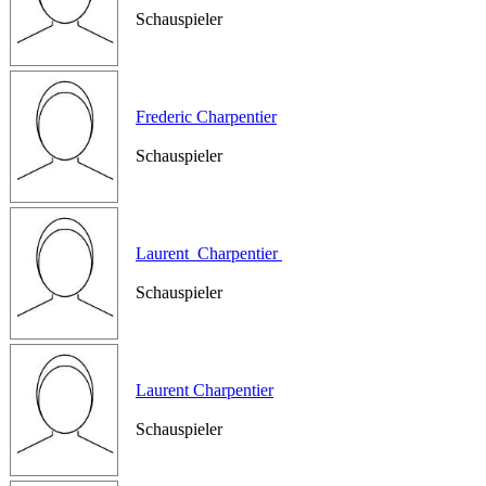
Schauspieler
Frederic Charpentier
Schauspieler
Laurent Charpentier
Schauspieler
Laurent Charpentier
Schauspieler