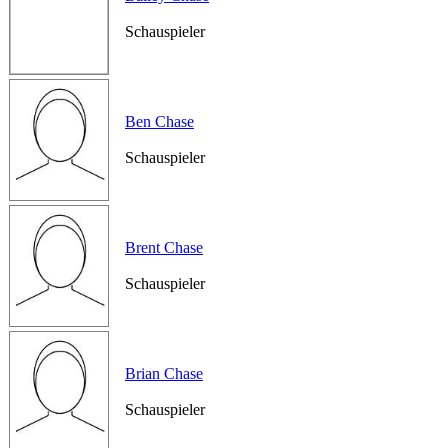
Schauspieler
Ben Chase
Schauspieler
Brent Chase
Schauspieler
Brian Chase
Schauspieler