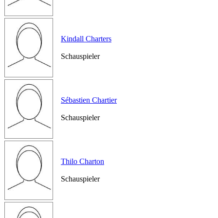
Kindall Charters
Schauspieler
Sébastien Chartier
Schauspieler
Thilo Charton
Schauspieler