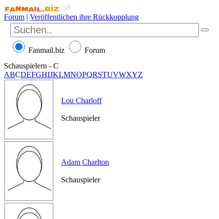
Forum
|
Veröffentlichen ihre Rückkopplung
Fanmail.biz
Forum
Schauspielern - C
A
B
C
D
E
F
G
H
I
J
K
L
M
N
O
P
Q
R
S
T
U
V
W
X
Y
Z
Lou Charloff
Schauspieler
Adam Charlton
Schauspieler