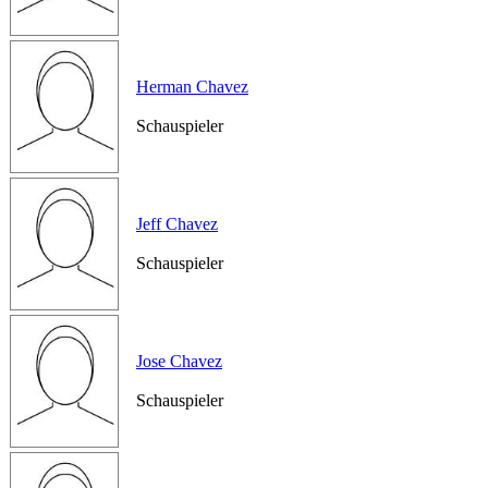
Herman Chavez
Schauspieler
Jeff Chavez
Schauspieler
Jose Chavez
Schauspieler