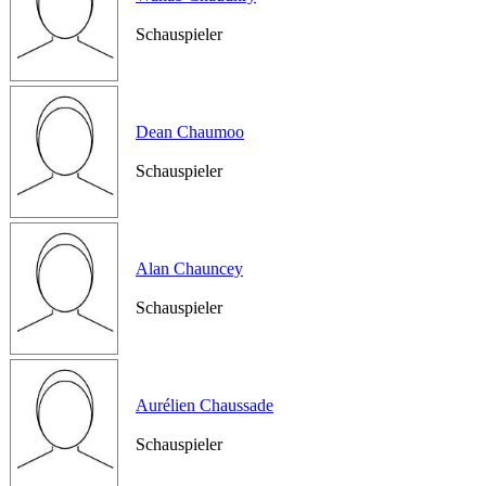
Schauspieler
Dean Chaumoo
Schauspieler
Alan Chauncey
Schauspieler
Aurélien Chaussade
Schauspieler