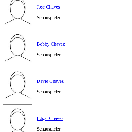
José Chaves
Schauspieler
Bobby Chavez
Schauspieler
David Chavez
Schauspieler
Edgar Chavez
Schauspieler