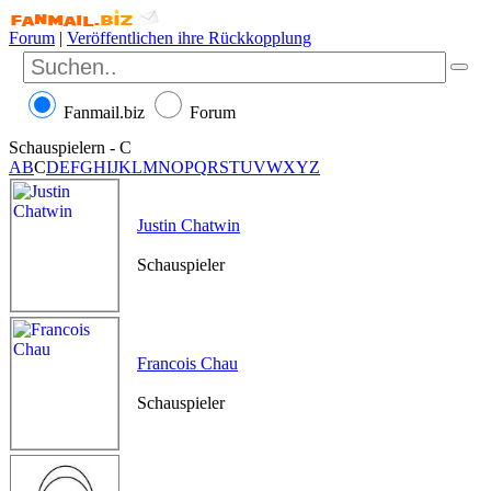
Forum
|
Veröffentlichen ihre Rückkopplung
Fanmail.biz
Forum
Schauspielern - C
A
B
C
D
E
F
G
H
I
J
K
L
M
N
O
P
Q
R
S
T
U
V
W
X
Y
Z
Justin Chatwin
Schauspieler
Francois Chau
Schauspieler