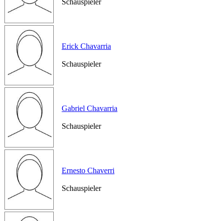
Schauspieler
Erick Chavarria
Schauspieler
Gabriel Chavarria
Schauspieler
Ernesto Chaverri
Schauspieler