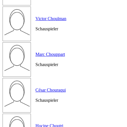
Victor Choulman
Schauspieler
Marc Chouppart
Schauspieler
César Chouraqui
Schauspieler
Hocine Choutri