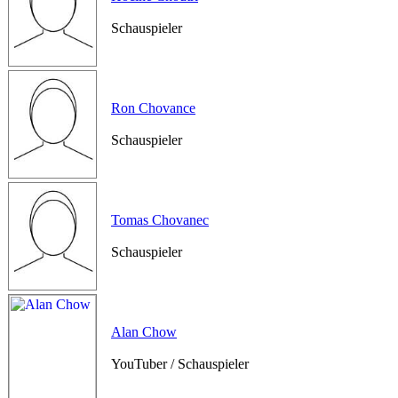
Schauspieler
Ron Chovance
Schauspieler
Tomas Chovanec
Schauspieler
Alan Chow
YouTuber / Schauspieler