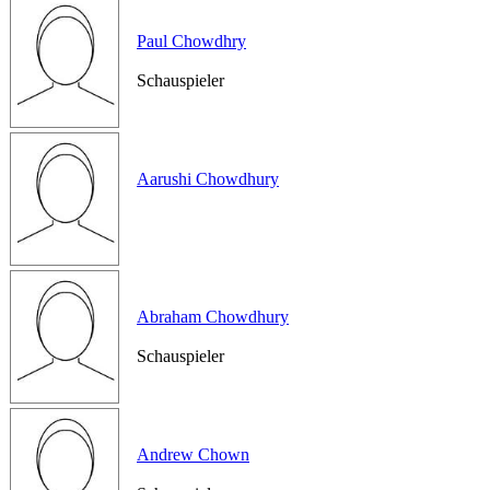
Paul Chowdhry
Schauspieler
Aarushi Chowdhury
Abraham Chowdhury
Schauspieler
Andrew Chown