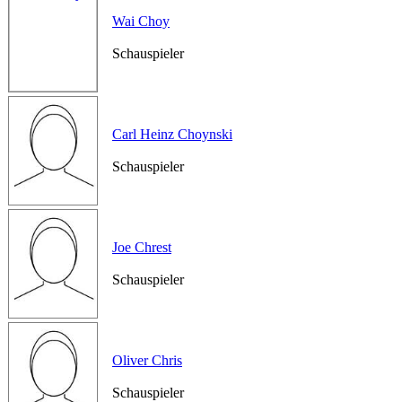
Wai Choy
Schauspieler
Carl Heinz Choynski
Schauspieler
Joe Chrest
Schauspieler
Oliver Chris
Schauspieler