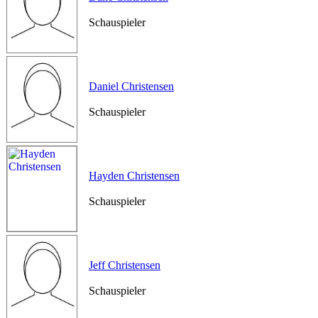
Schauspieler
Daniel Christensen
Schauspieler
Hayden Christensen
Schauspieler
Jeff Christensen
Schauspieler