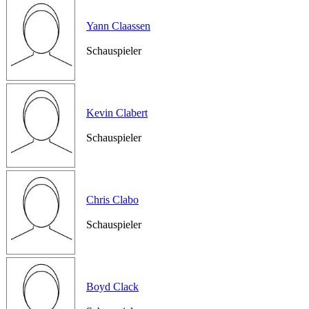
Yann Claassen
Schauspieler
Kevin Clabert
Schauspieler
Chris Clabo
Schauspieler
Boyd Clack