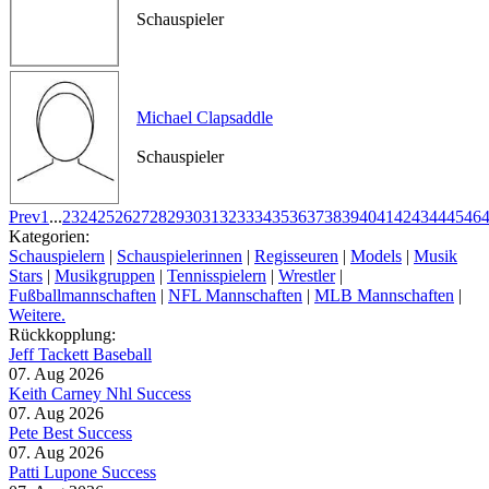
Schauspieler
Michael Clapsaddle
Schauspieler
Prev
1
...
23
24
25
26
27
28
29
30
31
32
33
34
35
36
37
38
39
40
41
42
43
44
45
46
Kategorien:
Schauspielern
|
Schauspielerinnen
|
Regisseuren
|
Models
|
Musik
Stars
|
Musikgruppen
|
Tennisspielern
|
Wrestler
|
Fußballmannschaften
|
NFL Mannschaften
|
MLB Mannschaften
|
Weitere.
Rückkopplung:
Jeff Tackett Baseball
07. Aug 2026
Keith Carney Nhl Success
07. Aug 2026
Pete Best Success
07. Aug 2026
Patti Lupone Success