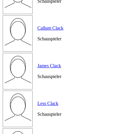
Schauspieler
Callum Clack
Schauspieler
James Clack
Schauspieler
Less Clack
Schauspieler