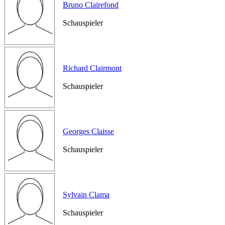
Bruno Clairefond
Schauspieler
Richard Clairmont
Schauspieler
Georges Claisse
Schauspieler
Sylvain Clama
Schauspieler