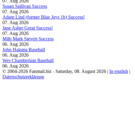
07. Aug 2026
Susan Sullivan Success
07. Aug 2026
Adam Lind (former Blue Jays 1b) Success!
07. Aug 2026
Jane Asher Great Success!
07. Aug 2026
Milb Mark Sievert Success
06. Aug 2026
John Halama Baseball
06. Aug 2026
Wes Chamberlain Baseball
06. Aug 2026
© 2004-2026 Fanmail.biz - Saturday, 08. August 2026 |
In english
|
Datenschutzerklärung