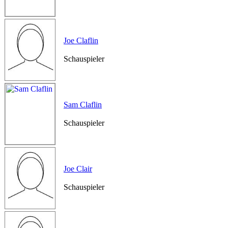
Joe Claflin
Schauspieler
Sam Claflin
Schauspieler
Joe Clair
Schauspieler