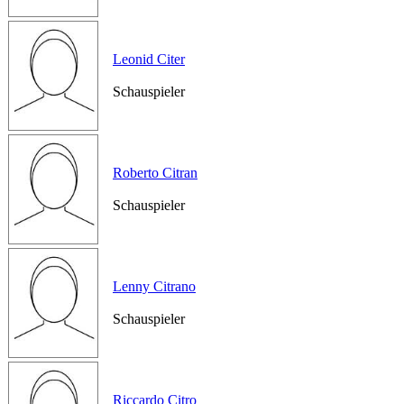
Leonid Citer
Schauspieler
Roberto Citran
Schauspieler
Lenny Citrano
Schauspieler
Riccardo Citro