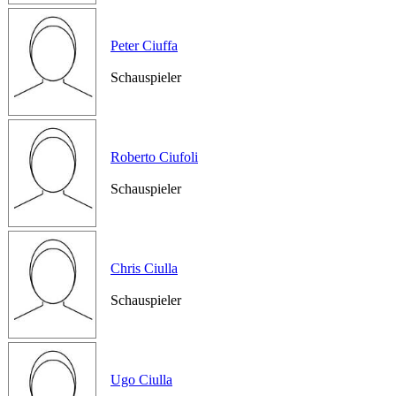
Peter Ciuffa
Schauspieler
Roberto Ciufoli
Schauspieler
Chris Ciulla
Schauspieler
Ugo Ciulla