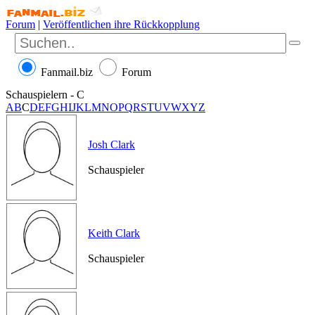
Forum
|
Veröffentlichen ihre Rückkopplung
Fanmail.biz
Forum
Schauspielern - C
A
B
C
D
E
F
G
H
I
J
K
L
M
N
O
P
Q
R
S
T
U
V
W
X
Y
Z
Josh Clark
Schauspieler
Keith Clark
Schauspieler