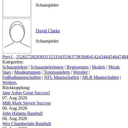
Schauspieler
David Clarke
Schauspieler
Prev
1
...
25
26
27
28
29
30
31
32
33
34
35
36
37
38
39
40
41
42
43
44
45
46
47
48
Kategorien:
Schauspielern
|
Schauspielerinnen
|
Regisseuren
|
Models
|
Musik
Stars
|
Musikgruppen
|
Tennisspielern
|
Wrestler
|
Fußballmannschaften
|
NFL Mannschaften
|
MLB Mannschaften
|
Weitere.
Rückkopplung:
Jane Asher Great Success!
07. Aug 2026
Milb Mark Sievert Success
06. Aug 2026
John Halama Baseball
06. Aug 2026
Wes Chamberlain Baseball