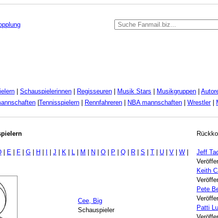
kopplung
elern
|
Schauspielerinnen
|
Regisseuren
|
Musik Stars
|
Musikgruppen
|
Autor
mannschaften
|
Tennisspielern
|
Rennfahreren
|
NBA mannschaften
|
Wrestler
|
pielern
Rückko
D
|
E
|
F
|
G
|
H
|
I
|
J
|
K
|
L
|
M
|
N
|
O
|
P
|
Q
|
R
|
S
|
T
|
U
|
V
|
W
|
Jeff Ta
Veröffe
Keith 
Veröffe
Pete B
Veröffe
Cee, Big
Patti 
Schauspieler
Veröffe