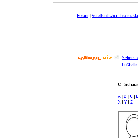
Forum
|
Veröffentlichen ihre rück
Schauspi
Fußball
C - Schaus
A
|
B
|
C
|
X
|
Y
|
Z