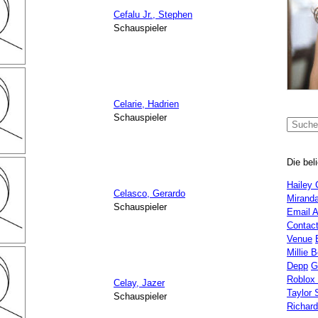
Cefalu Jr., Stephen
Schauspieler
Celarie, Hadrien
Schauspieler
Die bel
Hailey 
Celasco, Gerardo
Miranda
Schauspieler
Email 
Contac
Venue
Millie 
Depp
G
Roblox
Celay, Jazer
Taylor 
Schauspieler
Richar