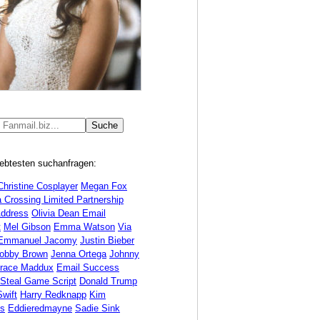
iebtesten suchanfragen:
Christine Cosplayer
Megan Fox
 Crossing Limited Partnership
Address
Olivia Dean Email
t
Mel Gibson
Emma Watson
Via
Emmanuel Jacomy
Justin Bieber
Bobby Brown
Jenna Ortega
Johnny
race Maddux
Email Success
 Steal Game Script
Donald Trump
Swift
Harry Redknapp
Kim
ds
Eddieredmayne
Sadie Sink