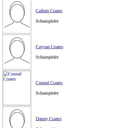
Callum Coates
Schauspieler
Cayvan Coates
Schauspieler
Conrad Coates
Schauspieler
Danny Coates