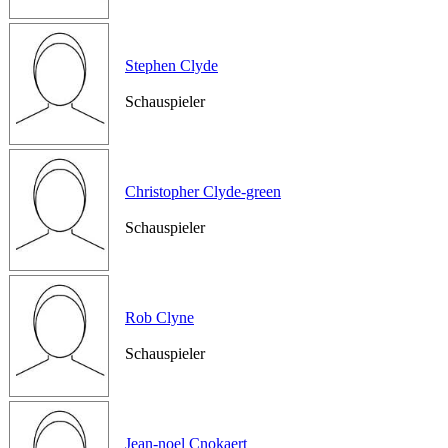
Stephen Clyde
Schauspieler
Christopher Clyde-green
Schauspieler
Rob Clyne
Schauspieler
Jean-noel Cnokaert