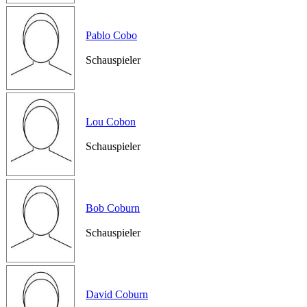
Pablo Cobo
Schauspieler
Lou Cobon
Schauspieler
Bob Coburn
Schauspieler
David Coburn