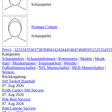
Schauspieler
Norman Coburn
Schauspieler
Prev
1
...
32
33
34
35
36
37
38
39
40
41
42
43
44
45
46
47
48
49
50
51
52
53
54
55
Kategorien:
Schauspielern
|
Schauspielerinnen
|
Regisseuren
|
Models
|
Musik
Stars
|
Musikgruppen
|
Tennisspielern
|
Wrestler
|
Fußballmannschaften
|
NFL Mannschaften
|
MLB Mannschaften
|
Weitere.
Rückkopplung:
Jeff Tackett Baseball
07. Aug 2026
Keith Carney Nhl Success
07. Aug 2026
Pete Best Success
07. Aug 2026
Patti Lupone Success