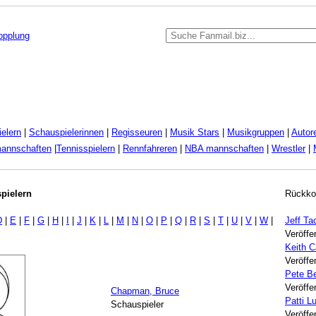
kopplung
elern
|
Schauspielerinnen
|
Regisseuren
|
Musik Stars
|
Musikgruppen
|
Autor
mannschaften
|
Tennisspielern
|
Rennfahreren
|
NBA mannschaften
|
Wrestler
|
pielern
Rückko
D
|
E
|
F
|
G
|
H
|
I
|
J
|
K
|
L
|
M
|
N
|
O
|
P
|
Q
|
R
|
S
|
T
|
U
|
V
|
W
|
Jeff Ta
Veröffe
Keith 
Veröffe
Pete B
Veröffe
Chapman, Bruce
Patti 
Schauspieler
Veröffe