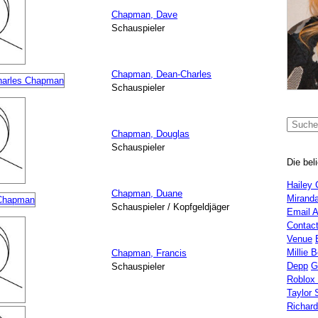
Chapman, Dave
Schauspieler
Chapman, Dean-Charles
Schauspieler
Chapman, Douglas
Schauspieler
Die bel
Hailey 
Chapman, Duane
Miranda
Schauspieler / Kopfgeldjäger
Email 
Contac
Venue
Millie 
Chapman, Francis
Depp
G
Schauspieler
Roblox
Taylor 
Richar