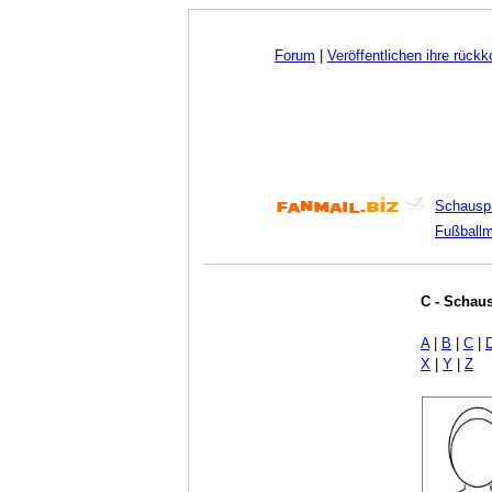
Forum
|
Veröffentlichen ihre rück
Schauspi
Fußball
C - Schaus
A
|
B
|
C
|
X
|
Y
|
Z