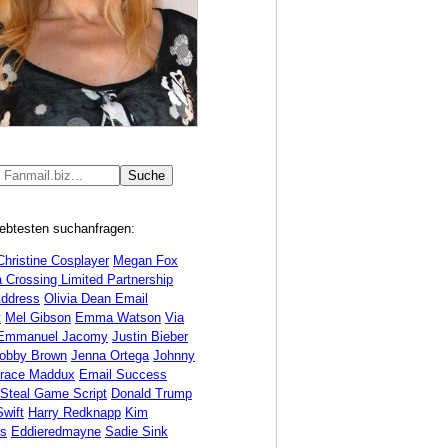
iebtesten suchanfragen:
Christine Cosplayer
Megan Fox
 Crossing Limited Partnership
Address
Olivia Dean Email
t
Mel Gibson
Emma Watson
Via
Emmanuel Jacomy
Justin Bieber
Bobby Brown
Jenna Ortega
Johnny
race Maddux
Email Success
 Steal Game Script
Donald Trump
Swift
Harry Redknapp
Kim
ds
Eddieredmayne
Sadie Sink