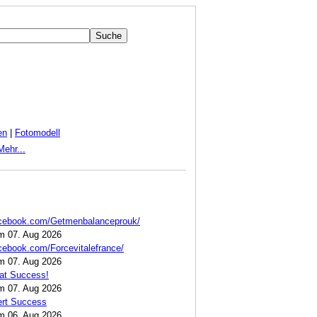
en
|
Fotomodell
Mehr...
acebook.com/Getmenbalanceprouk/
am 07. Aug 2026
cebook.com/Forcevitalefrance/
am 07. Aug 2026
at Success!
am 07. Aug 2026
ert Success
am 06. Aug 2026