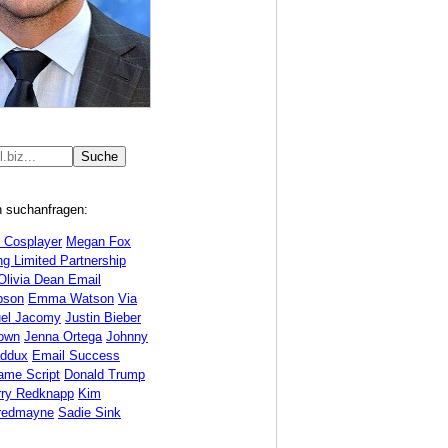
n suchanfragen:
e Cosplayer
Megan Fox
g Limited Partnership
Olivia Dean Email
bson
Emma Watson
Via
el Jacomy
Justin Bieber
rown
Jenna Ortega
Johnny
ddux
Email Success
ame Script
Donald Trump
rry Redknapp
Kim
redmayne
Sadie Sink