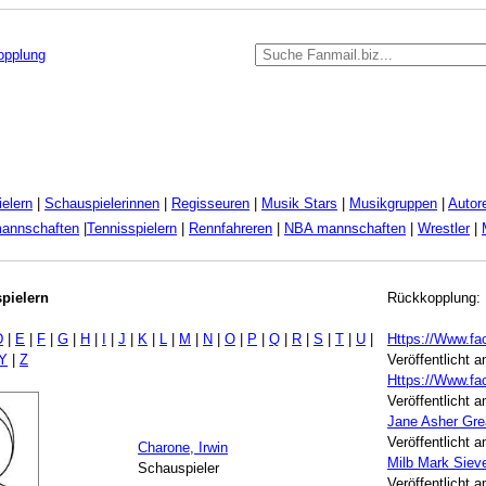
kopplung
elern
|
Schauspielerinnen
|
Regisseuren
|
Musik Stars
|
Musikgruppen
|
Autor
mannschaften
|
Tennisspielern
|
Rennfahreren
|
NBA mannschaften
|
Wrestler
|
pielern
Rückkopplung:
D
|
E
|
F
|
G
|
H
|
I
|
J
|
K
|
L
|
M
|
N
|
O
|
P
|
Q
|
R
|
S
|
T
|
U
|
Https://Www.f
Y
|
Z
Veröffentlicht 
Https://Www.fa
Veröffentlicht 
Jane Asher Gre
Veröffentlicht 
Charone, Irwin
Milb Mark Siev
Schauspieler
Veröffentlicht 