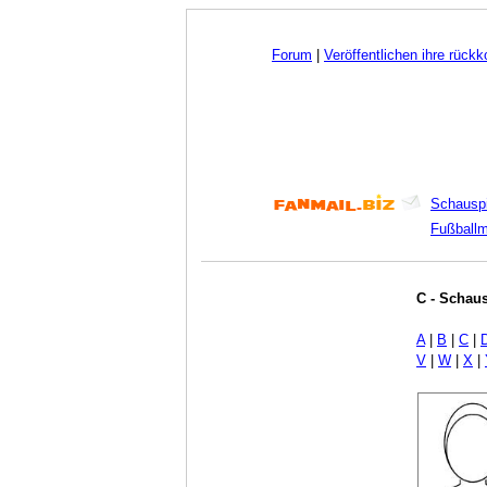
Forum
|
Veröffentlichen ihre rück
Schauspi
Fußball
C - Schaus
A
|
B
|
C
|
V
|
W
|
X
|