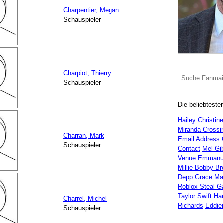
Charpentier, Megan
Schauspieler
Charpiot, Thierry
Schauspieler
Die beliebteste
Hailey Christin
Miranda Crossin
Charran, Mark
Email Address
Schauspieler
Contact
Mel Gi
Venue
Emmanu
Millie Bobby B
Depp
Grace Ma
Roblox Steal G
Taylor Swift
Ha
Charrel, Michel
Richards
Eddie
Schauspieler