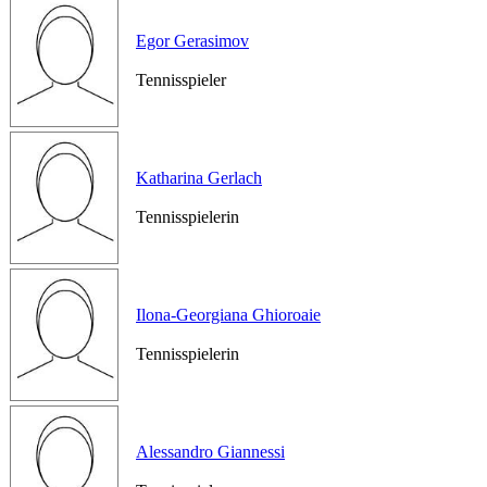
Egor Gerasimov
Tennisspieler
Katharina Gerlach
Tennisspielerin
Ilona-Georgiana Ghioroaie
Tennisspielerin
Alessandro Giannessi