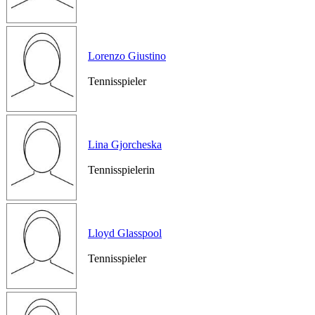
Lorenzo Giustino
Tennisspieler
Lina Gjorcheska
Tennisspielerin
Lloyd Glasspool
Tennisspieler