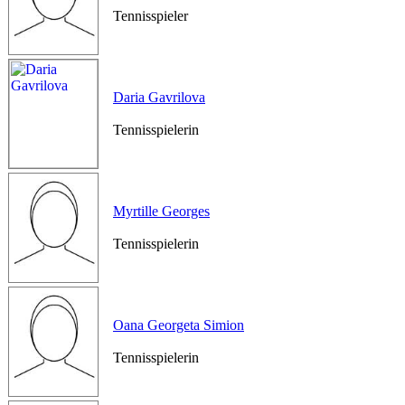
Tennisspieler
Daria Gavrilova
Tennisspielerin
Myrtille Georges
Tennisspielerin
Oana Georgeta Simion
Tennisspielerin