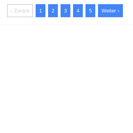
‹ Zurück
1
2
3
4
5
Weiter ›