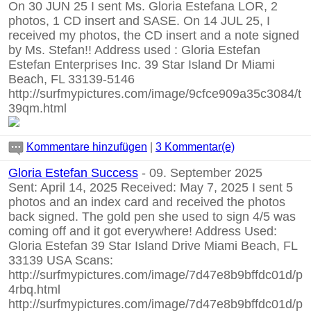
On 30 JUN 25 I sent Ms. Gloria Estefana LOR, 2
photos, 1 CD insert and SASE. On 14 JUL 25, I
received my photos, the CD insert and a note signed
by Ms. Stefan!! Address used : Gloria Estefan
Estefan Enterprises Inc. 39 Star Island Dr Miami
Beach, FL 33139-5146
http://surfmypictures.com/image/9cfce909a35c3084/t
39qm.html
Kommentare hinzufügen
|
3 Kommentar(e)
Gloria Estefan Success
- 09. September 2025
Sent: April 14, 2025 Received: May 7, 2025 I sent 5
photos and an index card and received the photos
back signed. The gold pen she used to sign 4/5 was
coming off and it got everywhere! Address Used:
Gloria Estefan 39 Star Island Drive Miami Beach, FL
33139 USA Scans:
http://surfmypictures.com/image/7d47e8b9bffdc01d/p
4rbq.html
http://surfmypictures.com/image/7d47e8b9bffdc01d/p