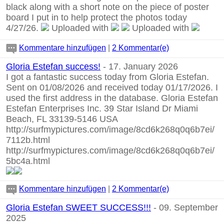
black along with a short note on the piece of poster
board I put in to help protect the photos today
4/27/26.
Uploaded with
Uploaded with
Kommentare hinzufügen
|
2 Kommentar(e)
Gloria Estefan success!
- 17. January 2026
I got a fantastic success today from Gloria Estefan.
Sent on 01/08/2026 and received today 01/17/2026. I
used the first address in the database. Gloria Estefan
Estefan Enterprises Inc. 39 Star Island Dr Miami
Beach, FL 33139-5146 USA
http://surfmypictures.com/image/8cd6k268q0q6b7ei/
7112b.html
http://surfmypictures.com/image/8cd6k268q0q6b7ei/
5bc4a.html
Kommentare hinzufügen
|
2 Kommentar(e)
Gloria Estefan SWEET SUCCESS!!!
- 09. September
2025