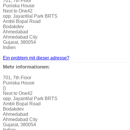
701, 7th Floor
Puniska House
Next to One42
opp. Jayantilal Park BRTS
Ambli Bopal Road
Bodakdev
Ahmedabad
Ahmedabad City
Gujarat, 380054
Indien
Ein problem mit dieser adresse?
Mehr informationen:
701, 7th Floor
Puniska House
()
Next to One42
opp. Jayantilal Park BRTS
Ambli Bopal Road
Bodakdev
Ahmedabad
Ahmedabad City
Gujarat, 380054
Indien