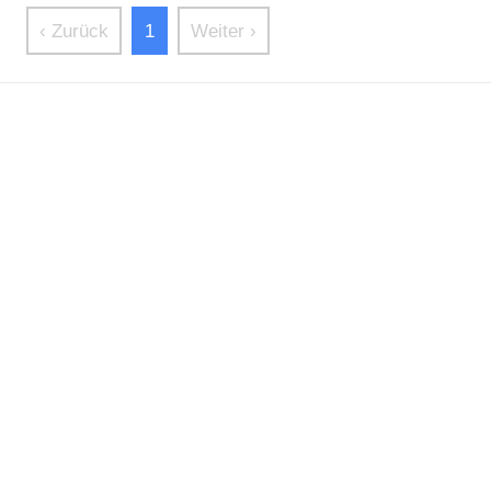
‹ Zurück
1
Weiter ›