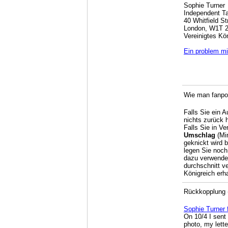
Sophie Turner
Independent Ta
40 Whitfield St
London, W1T 
Vereinigtes Kö
Ein problem mi
Wie man fanpos
Falls Sie ein 
nichts zurück 
Falls Sie in Ve
Umschlag
(Min
geknickt wird 
legen Sie noch
dazu verwendet
durchschnitt v
Königreich erh
Rückkopplung (
Sophie Turner f
On 10/4 I sent
photo, my lett