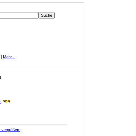
|
Mehr...
)
r
e vergrößern