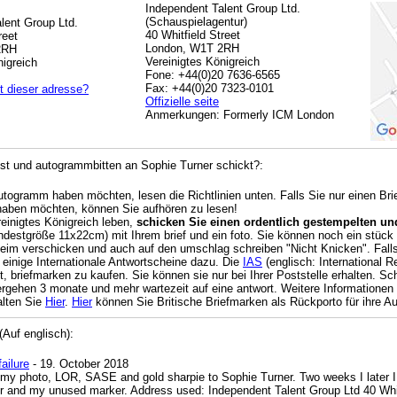
Independent Talent Group Ltd.
(Schauspielagentur)
lent Group Ltd.
40 Whitfield Street
reet
London, W1T 2RH
2RH
Vereinigtes Königreich
nigreich
Fone: +44(0)20 7636-6565
Fax: +44(0)20 7323-0101
t dieser adresse?
Offizielle seite
Anmerkungen: Formerly ICM London
t und autogrammbitten an Sophie Turner schickt?:
Autogramm haben möchten, lesen die Richtlinien unten. Falls Sie nur einen Br
haben möchten, können Sie aufhören zu lesen!
reinigtes Königreich leben,
schicken Sie einen ordentlich gestempelten und
destgröße 11x22cm) mit Ihrem brief und ein foto. Sie können noch ein stück k
beim verschicken und auch auf den umschlag schreiben "Nicht Knicken". Falls 
 einige Internationale Antwortscheine dazu. Die
IAS
(englisch: International
, briefmarken zu kaufen. Sie können sie nur bei Ihrer Poststelle erhalten. Sch
ergehen 3 monate und mehr wartezeit auf eine antwort. Weitere Informationen z
alten Sie
Hier
.
Hier
können Sie Britische Briefmarken als Rückporto für ihre 
Auf englisch):
ailure
- 19. October 2018
 my photo, LOR, SASE and gold sharpie to Sophie Turner. Two weeks I later
er and my unused marker. Address used: Independent Talent Group Ltd 40 W