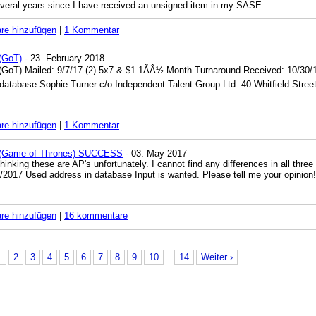
several years since I have received an unsigned item in my SASE.
e hinzufügen
|
1 Kommentar
(GoT)
- 23. February 2018
(GoT) Mailed: 9/7/17 (2) 5x7 & $1 1ÃÂ½ Month Turnaround Received: 10/30
 database Sophie Turner c/o Independent Talent Group Ltd. 40 Whitfield St
e hinzufügen
|
1 Kommentar
 (Game of Thrones) SUCCESS
- 03. May 2017
 thinking these are AP's unfortunately. I cannot find any differences in all thr
/2017 Used address in database Input is wanted. Please tell me your opinion!
e hinzufügen
|
16 kommentare
1
2
3
4
5
6
7
8
9
10
14
Weiter ›
...