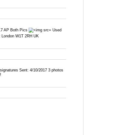
/17 AP Both Pics
Used
reet London W1T 2RH UK
ee signatures Sent: 4/10/2017 3 photos
!