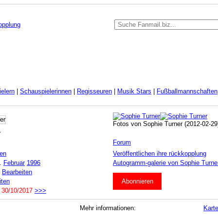
kopplung
elern
|
Schauspielerinnen
|
Regisseuren
|
Musik Stars
|
Fußballmannschaften
Fotos von Sophie Turner (2012-02-29
r
Forum
ten
Veröffentlichen ihre rückkopplung
.
Februar
1996
Autogramm-galerie von Sophie Turne
:
Bearbeiten
iten
Abonnieren
:
30/10/2017
>>>
Mehr informationen:
Kart