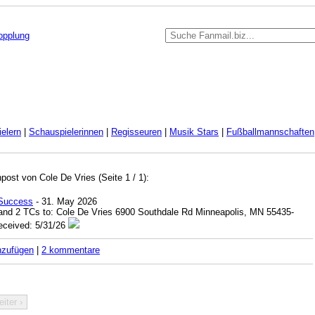
kopplung
elern
|
Schauspielerinnen
|
Regisseuren
|
Musik Stars
|
Fußballmannschaften
ost von Cole De Vries (Seite 1 / 1):
 Success
- 31. May 2026
nd 2 TCs to: Cole De Vries 6900 Southdale Rd Minneapolis, MN 55435-
eceived: 5/31/26
nzufügen
|
2 kommentare
iter ›