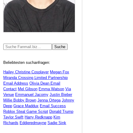
Beliebtesten suchanfragen:
Hailey Christine Cosplayer
Megan Fox
Miranda Crossing Limited Partnership
Email Address
Olivia Dean Email
Contact
Mel Gibson
Emma Watson
Via
Venue
Emmanuel Jacomy
Justin Bieber
Millie Bobby Brown
Jenna Ortega
Johnny
Depp
Grace Maddux
Email Success
Roblox Steal Game Script
Donald Trump
Taylor Swift
Harry Redknapp
Kim
Richards
Eddieredmayne
Sadie Sink