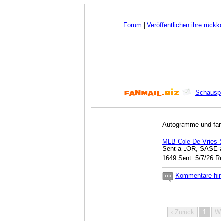
Forum
|
Veröffentlichen ihre rück
Schauspi
Autogramme und fanp
MLB Cole De Vries
Sent a LOR, SASE a
1649 Sent: 5/7/26 R
Kommentare hi
‹ Zurück
1
We