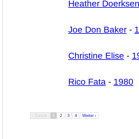
Heather Doerkse
Joe Don Baker
-
Christine Elise
-
1
Rico Fata
-
1980
‹ Zurück
1
2
3
4
Weiter ›