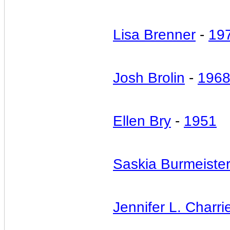
Lisa Brenner
-
19
Josh Brolin
-
196
Ellen Bry
-
1951
Saskia Burmeiste
Jennifer L. Charri