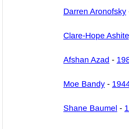
Darren Aronofsky
Clare-Hope Ashit
Afshan Azad
-
19
Moe Bandy
-
194
Shane Baumel
-
1